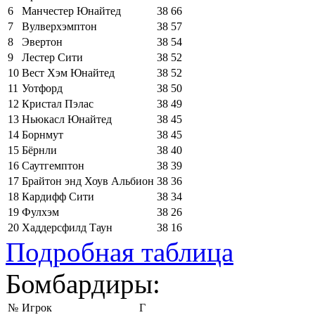
6
Манчестер Юнайтед
38
66
7
Вулверхэмптон
38
57
8
Эвертон
38
54
9
Лестер Сити
38
52
10
Вест Хэм Юнайтед
38
52
11
Уотфорд
38
50
12
Кристал Пэлас
38
49
13
Ньюкасл Юнайтед
38
45
14
Борнмут
38
45
15
Бёрнли
38
40
16
Саутгемптон
38
39
17
Брайтон энд Хоув Альбион
38
36
18
Кардифф Сити
38
34
19
Фулхэм
38
26
20
Хаддерсфилд Таун
38
16
Подробная таблица
Бомбардиры:
№
Игрок
Г