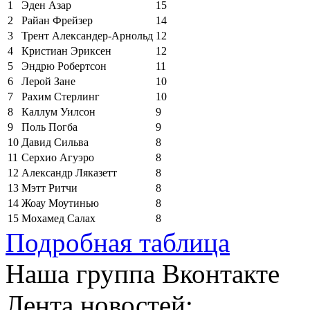
1
Эден Азар
15
2
Райан Фрейзер
14
3
Трент Александер-Арнольд
12
4
Кристиан Эриксен
12
5
Эндрю Робертсон
11
6
Лерой Зане
10
7
Рахим Стерлинг
10
8
Каллум Уилсон
9
9
Поль Погба
9
10
Давид Сильва
8
11
Серхио Агуэро
8
12
Александр Ляказетт
8
13
Мэтт Ритчи
8
14
Жоау Моутинью
8
15
Мохамед Салах
8
Подробная таблица
Наша группа Вконтакте
Лента новостей: