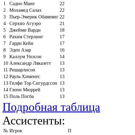
1
Садио Мане
22
2
Мохамед Салах
22
3
Пьер-Эмерик Обамеянг
22
4
Серхио Агуэро
21
5
Джейми Варди
18
6
Рахим Стерлинг
17
7
Гарри Кейн
17
8
Эден Азар
16
9
Каллум Уилсон
14
10
Александр Ляказетт
13
11
Ришарлисон
13
12
Рауль Хименес
13
13
Гилфи Тор Сигурдссон
13
14
Гленн Мюррей
13
15
Поль Погба
13
Подробная таблица
Ассистенты:
№
Игрок
П