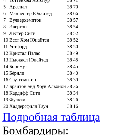
4
Тоттенхэм Хотспур
38
71
5
Арсенал
38
70
6
Манчестер Юнайтед
38
66
7
Вулверхэмптон
38
57
8
Эвертон
38
54
9
Лестер Сити
38
52
10
Вест Хэм Юнайтед
38
52
11
Уотфорд
38
50
12
Кристал Пэлас
38
49
13
Ньюкасл Юнайтед
38
45
14
Борнмут
38
45
15
Бёрнли
38
40
16
Саутгемптон
38
39
17
Брайтон энд Хоув Альбион
38
36
18
Кардифф Сити
38
34
19
Фулхэм
38
26
20
Хаддерсфилд Таун
38
16
Подробная таблица
Бомбардиры: