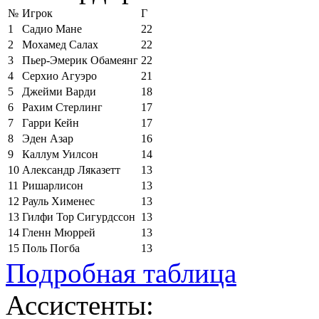
№
Игрок
Г
1
Садио Мане
22
2
Мохамед Салах
22
3
Пьер-Эмерик Обамеянг
22
4
Серхио Агуэро
21
5
Джейми Варди
18
6
Рахим Стерлинг
17
7
Гарри Кейн
17
8
Эден Азар
16
9
Каллум Уилсон
14
10
Александр Ляказетт
13
11
Ришарлисон
13
12
Рауль Хименес
13
13
Гилфи Тор Сигурдссон
13
14
Гленн Мюррей
13
15
Поль Погба
13
Подробная таблица
Ассистенты: