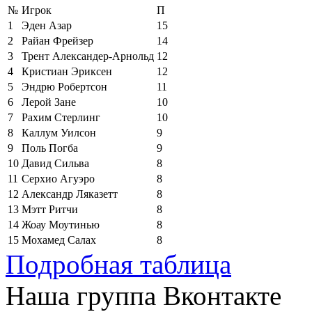
№
Игрок
П
1
Эден Азар
15
2
Райан Фрейзер
14
3
Трент Александер-Арнольд
12
4
Кристиан Эриксен
12
5
Эндрю Робертсон
11
6
Лерой Зане
10
7
Рахим Стерлинг
10
8
Каллум Уилсон
9
9
Поль Погба
9
10
Давид Сильва
8
11
Серхио Агуэро
8
12
Александр Ляказетт
8
13
Мэтт Ритчи
8
14
Жоау Моутинью
8
15
Мохамед Салах
8
Подробная таблица
Наша группа Вконтакте