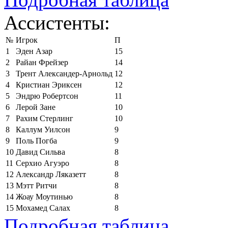
Ассистенты:
№
Игрок
П
1
Эден Азар
15
2
Райан Фрейзер
14
3
Трент Александер-Арнольд
12
4
Кристиан Эриксен
12
5
Эндрю Робертсон
11
6
Лерой Зане
10
7
Рахим Стерлинг
10
8
Каллум Уилсон
9
9
Поль Погба
9
10
Давид Сильва
8
11
Серхио Агуэро
8
12
Александр Ляказетт
8
13
Мэтт Ритчи
8
14
Жоау Моутинью
8
15
Мохамед Салах
8
Подробная таблица