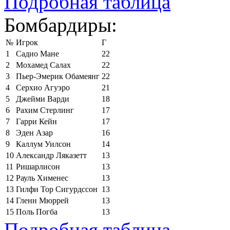
Подробная таблица
Бомбардиры:
№
Игрок
Г
1
Садио Мане
22
2
Мохамед Салах
22
3
Пьер-Эмерик Обамеянг
22
4
Серхио Агуэро
21
5
Джейми Варди
18
6
Рахим Стерлинг
17
7
Гарри Кейн
17
8
Эден Азар
16
9
Каллум Уилсон
14
10
Александр Ляказетт
13
11
Ришарлисон
13
12
Рауль Хименес
13
13
Гилфи Тор Сигурдссон
13
14
Гленн Мюррей
13
15
Поль Погба
13
Подробная таблица