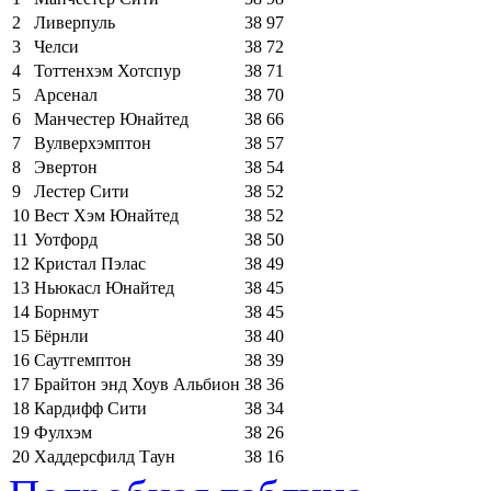
2
Ливерпуль
38
97
3
Челси
38
72
4
Тоттенхэм Хотспур
38
71
5
Арсенал
38
70
6
Манчестер Юнайтед
38
66
7
Вулверхэмптон
38
57
8
Эвертон
38
54
9
Лестер Сити
38
52
10
Вест Хэм Юнайтед
38
52
11
Уотфорд
38
50
12
Кристал Пэлас
38
49
13
Ньюкасл Юнайтед
38
45
14
Борнмут
38
45
15
Бёрнли
38
40
16
Саутгемптон
38
39
17
Брайтон энд Хоув Альбион
38
36
18
Кардифф Сити
38
34
19
Фулхэм
38
26
20
Хаддерсфилд Таун
38
16