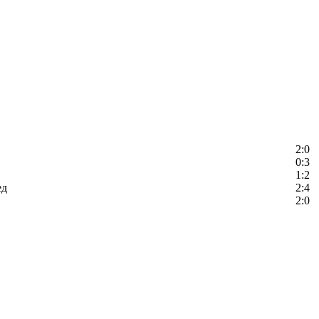
2:0
0:3
1:2
ед
2:4
2:0