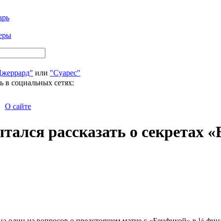
арь
еры
Джеррард"
или
"Суарес"
ь в социальных сетях:
О сайте
тался рассказать о секретах «
а один из вопросов о предстоящем матче с «Бенфикой» в ¼ фин