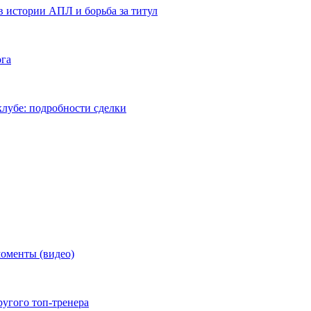
в истории АПЛ и борьба за титул
ога
лубе: подробности сделки
моменты (видео)
ругого топ-тренера