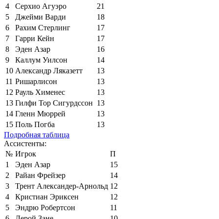
4
Серхио Агуэро
21
5
Джейми Варди
18
6
Рахим Стерлинг
17
7
Гарри Кейн
17
8
Эден Азар
16
9
Каллум Уилсон
14
10
Александр Ляказетт
13
11
Ришарлисон
13
12
Рауль Хименес
13
13
Гилфи Тор Сигурдссон
13
14
Гленн Мюррей
13
15
Поль Погба
13
Подробная таблица
Ассистенты:
№
Игрок
П
1
Эден Азар
15
2
Райан Фрейзер
14
3
Трент Александер-Арнольд
12
4
Кристиан Эриксен
12
5
Эндрю Робертсон
11
6
Лерой Зане
10