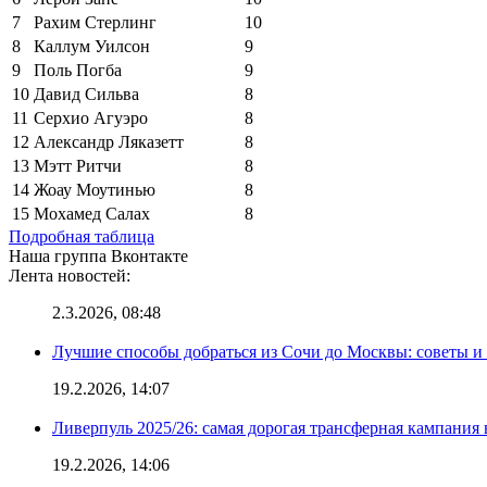
7
Рахим Стерлинг
10
8
Каллум Уилсон
9
9
Поль Погба
9
10
Давид Сильва
8
11
Серхио Агуэро
8
12
Александр Ляказетт
8
13
Мэтт Ритчи
8
14
Жоау Моутинью
8
15
Мохамед Салах
8
Подробная таблица
Наша группа Вконтакте
Лента новостей:
2.3.2026, 08:48
Лучшие способы добраться из Сочи до Москвы: советы и
19.2.2026, 14:07
Ливерпуль 2025/26: самая дорогая трансферная кампания 
19.2.2026, 14:06