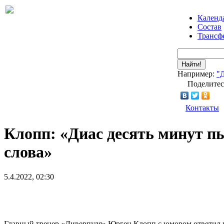
Календ
Состав
Трансф
Найти!
Например:
"
Поделитес
Контакты
Клопп: «Диас десять минут пы
слова»
5.4.2022, 02:30
Главный тренер «Ливерпуля» Юрген Клопп с юмором ответил н