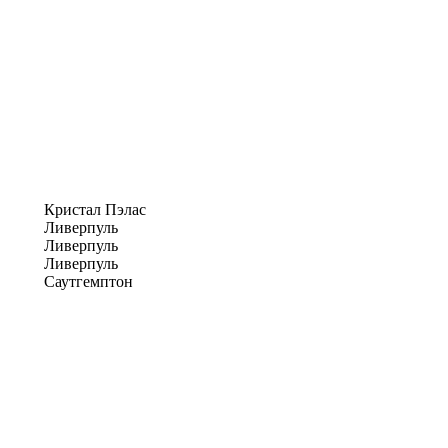
Кристал Пэлас
Ливерпуль
Ливерпуль
Ливерпуль
Саутгемптон