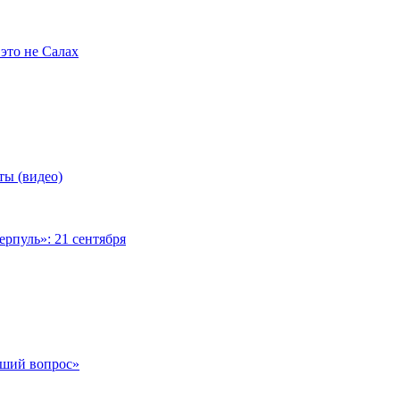
это не Салах
ты (видео)
рпуль»: 21 сентября
чший вопрос»