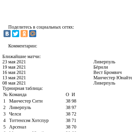
Поделитесь в социальных сетях:
Комментарии:
Ближайшие матчи:
23 мая 2021
Ливерпуль
19 мая 2021
Бёрнли
16 мая 2021
Вест Бромвич
13 мая 2021
Манчестер Юнайт
08 мая 2021
Ливерпуль
Турнирная таблица:
№
Команда
О
И
1
Манчестер Сити
38
98
2
Ливерпуль
38
97
3
Челси
38
72
4
Тоттенхэм Хотспур
38
71
5
Арсенал
38
70