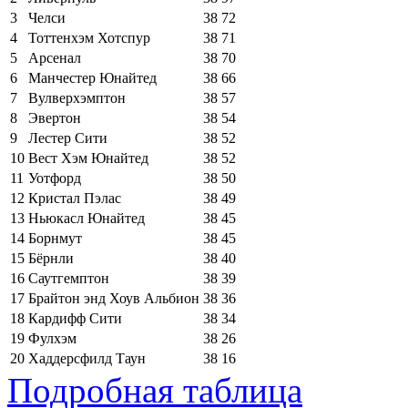
3
Челси
38
72
4
Тоттенхэм Хотспур
38
71
5
Арсенал
38
70
6
Манчестер Юнайтед
38
66
7
Вулверхэмптон
38
57
8
Эвертон
38
54
9
Лестер Сити
38
52
10
Вест Хэм Юнайтед
38
52
11
Уотфорд
38
50
12
Кристал Пэлас
38
49
13
Ньюкасл Юнайтед
38
45
14
Борнмут
38
45
15
Бёрнли
38
40
16
Саутгемптон
38
39
17
Брайтон энд Хоув Альбион
38
36
18
Кардифф Сити
38
34
19
Фулхэм
38
26
20
Хаддерсфилд Таун
38
16
Подробная таблица