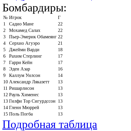
Бомбардиры:
№
Игрок
Г
1
Садио Мане
22
2
Мохамед Салах
22
3
Пьер-Эмерик Обамеянг
22
4
Серхио Агуэро
21
5
Джейми Варди
18
6
Рахим Стерлинг
17
7
Гарри Кейн
17
8
Эден Азар
16
9
Каллум Уилсон
14
10
Александр Ляказетт
13
11
Ришарлисон
13
12
Рауль Хименес
13
13
Гилфи Тор Сигурдссон
13
14
Гленн Мюррей
13
15
Поль Погба
13
Подробная таблица