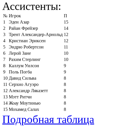
Ассистенты:
№
Игрок
П
1
Эден Азар
15
2
Райан Фрейзер
14
3
Трент Александер-Арнольд
12
4
Кристиан Эриксен
12
5
Эндрю Робертсон
11
6
Лерой Зане
10
7
Рахим Стерлинг
10
8
Каллум Уилсон
9
9
Поль Погба
9
10
Давид Сильва
8
11
Серхио Агуэро
8
12
Александр Ляказетт
8
13
Мэтт Ритчи
8
14
Жоау Моутинью
8
15
Мохамед Салах
8
Подробная таблица