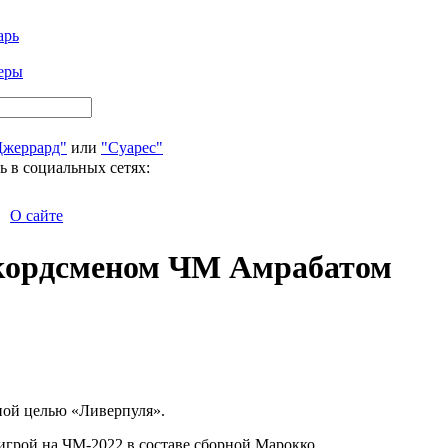
арь
еры
Джеррард"
или
"Суарес"
ь в социальных сетях:
О сайте
екордсменом ЧМ Амрабатом
ой целью «Ливерпуля».
игрой на ЧМ-2022 в составе сборной Марокко.