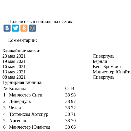
Поделитесь в социальных сетях:
Комментарии:
Ближайшие матчи:
23 мая 2021
Ливерпуль
19 мая 2021
Бёрнли
16 мая 2021
Вест Бромвич
13 мая 2021
Манчестер Юнайт
08 мая 2021
Ливерпуль
Турнирная таблица:
№
Команда
О
И
1
Манчестер Сити
38
98
2
Ливерпуль
38
97
3
Челси
38
72
4
Тоттенхэм Хотспур
38
71
5
Арсенал
38
70
6
Манчестер Юнайтед
38
66