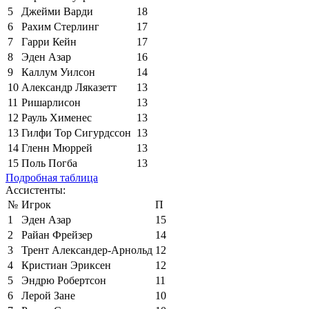
5
Джейми Варди
18
6
Рахим Стерлинг
17
7
Гарри Кейн
17
8
Эден Азар
16
9
Каллум Уилсон
14
10
Александр Ляказетт
13
11
Ришарлисон
13
12
Рауль Хименес
13
13
Гилфи Тор Сигурдссон
13
14
Гленн Мюррей
13
15
Поль Погба
13
Подробная таблица
Ассистенты:
№
Игрок
П
1
Эден Азар
15
2
Райан Фрейзер
14
3
Трент Александер-Арнольд
12
4
Кристиан Эриксен
12
5
Эндрю Робертсон
11
6
Лерой Зане
10