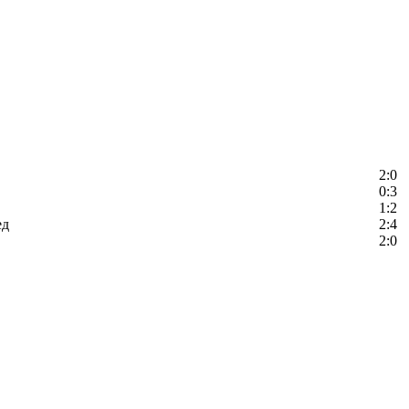
2:0
0:3
1:2
ед
2:4
2:0