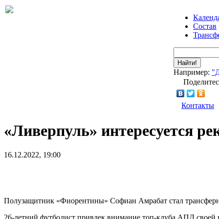
Календ
Состав
Трансф
Найти!
Например:
"
Поделитес
Контакты
«Ливерпуль» интересуется р
16.12.2022, 19:00
Полузащитник «Фиорентины» Софиан Амрабат стал трансферн
26-летний футболист привлек внимание топ-клуба АПЛ своей 