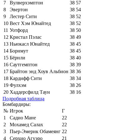
7
Вулверхэмптон
38
57
8
Эвертон
38
54
9
Лестер Сити
38
52
10
Вест Хэм Юнайтед
38
52
11
Уотфорд
38
50
12
Кристал Пэлас
38
49
13
Ньюкасл Юнайтед
38
45
14
Борнмут
38
45
15
Бёрнли
38
40
16
Саутгемптон
38
39
17
Брайтон энд Хоув Альбион
38
36
18
Кардифф Сити
38
34
19
Фулхэм
38
26
20
Хаддерсфилд Таун
38
16
Подробная таблица
Бомбардиры:
№
Игрок
Г
1
Садио Мане
22
2
Мохамед Салах
22
3
Пьер-Эмерик Обамеянг
22
4
Серхио Агуэро
21