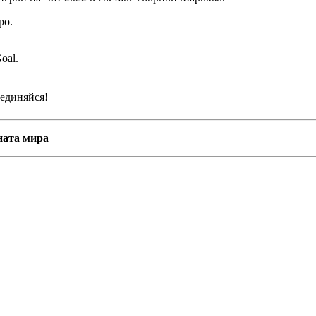
ро.
oal.
единяйся!
ната мира