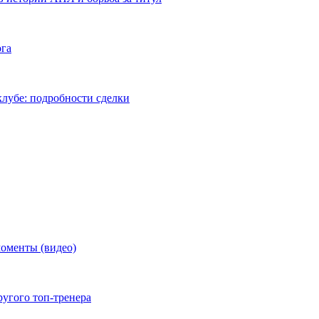
ога
лубе: подробности сделки
моменты (видео)
ругого топ-тренера