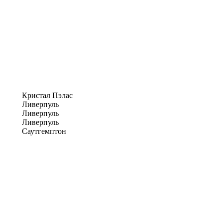
Кристал Пэлас
Ливерпуль
Ливерпуль
Ливерпуль
Саутгемптон