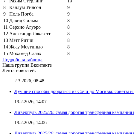
7
Рахим Стерлинг
10
8
Каллум Уилсон
9
9
Поль Погба
9
10
Давид Сильва
8
11
Серхио Агуэро
8
12
Александр Ляказетт
8
13
Мэтт Ритчи
8
14
Жоау Моутинью
8
15
Мохамед Салах
8
Подробная таблица
Наша группа Вконтакте
Лента новостей:
2.3.2026, 08:48
Лучшие способы добраться из Сочи до Москвы: советы и
19.2.2026, 14:07
Ливерпуль 2025/26: самая дорогая трансферная кампания 
19.2.2026, 14:06
Ливерпуль 2025/26: самая дорогая трансферная кампания 