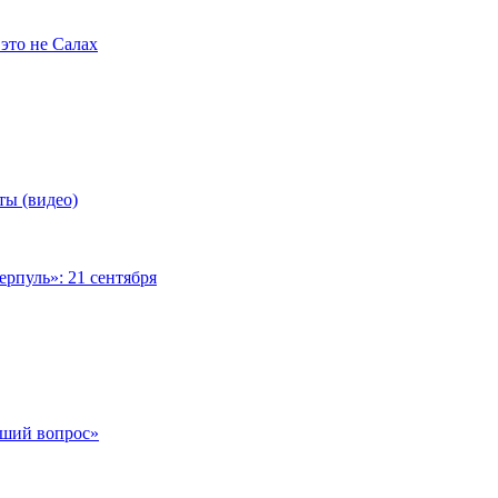
это не Салах
ты (видео)
рпуль»: 21 сентября
чший вопрос»