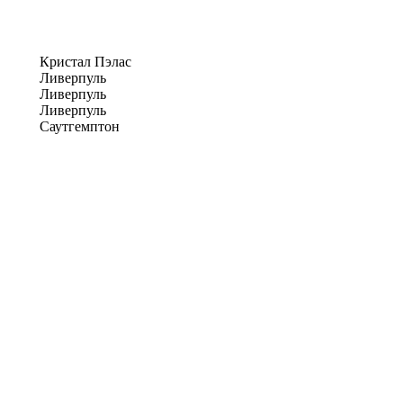
Кристал Пэлас
Ливерпуль
Ливерпуль
Ливерпуль
Саутгемптон