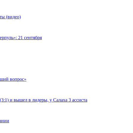
ты (видео)
рпуль»: 21 сентября
чший вопрос»
:1) и вышел в лидеры, у Салаха 3 ассиста
мании