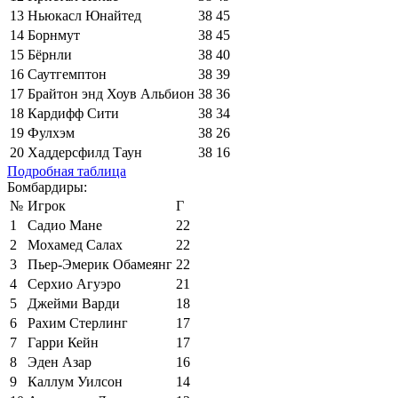
13
Ньюкасл Юнайтед
38
45
14
Борнмут
38
45
15
Бёрнли
38
40
16
Саутгемптон
38
39
17
Брайтон энд Хоув Альбион
38
36
18
Кардифф Сити
38
34
19
Фулхэм
38
26
20
Хаддерсфилд Таун
38
16
Подробная таблица
Бомбардиры:
№
Игрок
Г
1
Садио Мане
22
2
Мохамед Салах
22
3
Пьер-Эмерик Обамеянг
22
4
Серхио Агуэро
21
5
Джейми Варди
18
6
Рахим Стерлинг
17
7
Гарри Кейн
17
8
Эден Азар
16
9
Каллум Уилсон
14