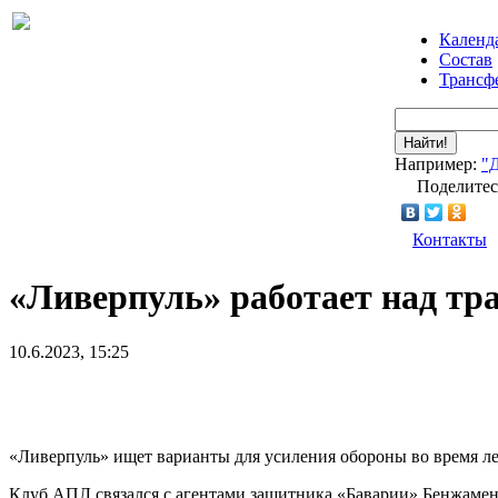
Календ
Состав
Трансф
Найти!
Например:
"
Поделитес
Контакты
«Ливерпуль» работает над т
10.6.2023, 15:25
«Ливерпуль» ищет варианты для усиления обороны во время ле
Клуб АПЛ связался с агентами защитника «Баварии» Бенжамен