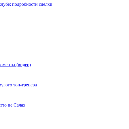
лубе: подробности сделки
моменты (видео)
ругого топ-тренера
это не Салах