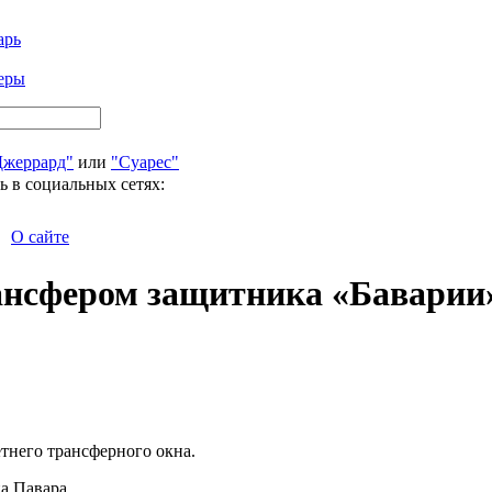
арь
еры
Джеррард"
или
"Суарес"
ь в социальных сетях:
О сайте
рансфером защитника «Баварии
тнего трансферного окна.
а Павара.