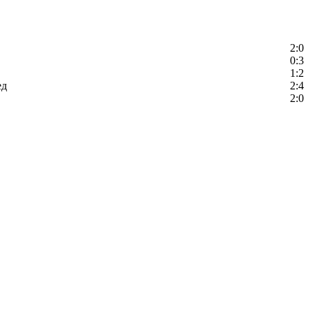
2:0
0:3
1:2
ед
2:4
2:0