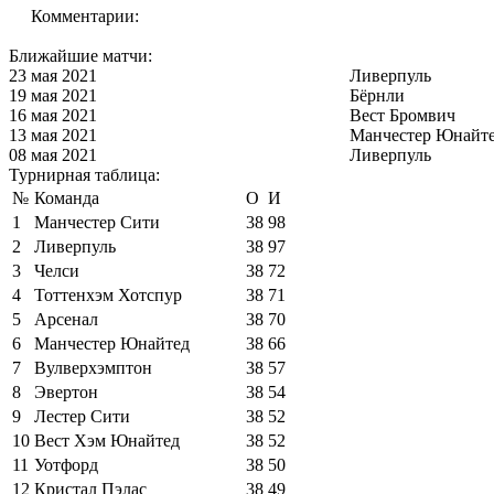
Комментарии:
Ближайшие матчи:
23 мая 2021
Ливерпуль
19 мая 2021
Бёрнли
16 мая 2021
Вест Бромвич
13 мая 2021
Манчестер Юнайт
08 мая 2021
Ливерпуль
Турнирная таблица:
№
Команда
О
И
1
Манчестер Сити
38
98
2
Ливерпуль
38
97
3
Челси
38
72
4
Тоттенхэм Хотспур
38
71
5
Арсенал
38
70
6
Манчестер Юнайтед
38
66
7
Вулверхэмптон
38
57
8
Эвертон
38
54
9
Лестер Сити
38
52
10
Вест Хэм Юнайтед
38
52
11
Уотфорд
38
50
12
Кристал Пэлас
38
49