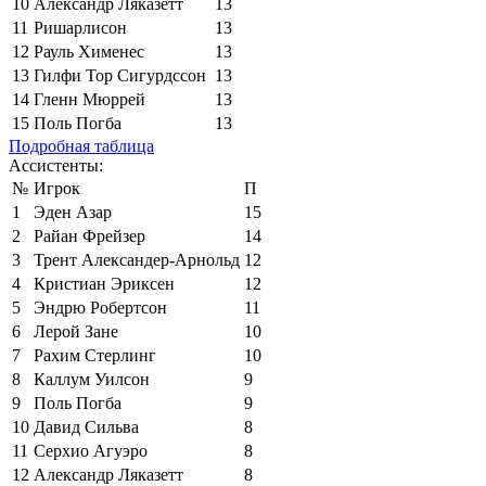
10
Александр Ляказетт
13
11
Ришарлисон
13
12
Рауль Хименес
13
13
Гилфи Тор Сигурдссон
13
14
Гленн Мюррей
13
15
Поль Погба
13
Подробная таблица
Ассистенты:
№
Игрок
П
1
Эден Азар
15
2
Райан Фрейзер
14
3
Трент Александер-Арнольд
12
4
Кристиан Эриксен
12
5
Эндрю Робертсон
11
6
Лерой Зане
10
7
Рахим Стерлинг
10
8
Каллум Уилсон
9
9
Поль Погба
9
10
Давид Сильва
8
11
Серхио Агуэро
8
12
Александр Ляказетт
8