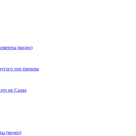
моменты (видео)
ругого топ-тренера
это не Салах
ты (видео)