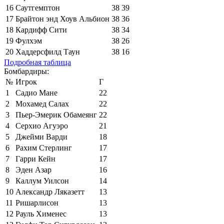
16
Саутгемптон
38
39
17
Брайтон энд Хоув Альбион
38
36
18
Кардифф Сити
38
34
19
Фулхэм
38
26
20
Хаддерсфилд Таун
38
16
Подробная таблица
Бомбардиры:
№
Игрок
Г
1
Садио Мане
22
2
Мохамед Салах
22
3
Пьер-Эмерик Обамеянг
22
4
Серхио Агуэро
21
5
Джейми Варди
18
6
Рахим Стерлинг
17
7
Гарри Кейн
17
8
Эден Азар
16
9
Каллум Уилсон
14
10
Александр Ляказетт
13
11
Ришарлисон
13
12
Рауль Хименес
13