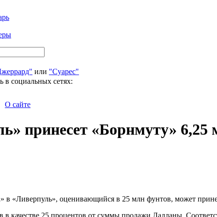
арь
еры
Джеррард"
или
"Суарес"
ь в социальных сетях:
О сайте
ь» принесет «Борнмуту» 6,25 
» в «Ливерпуль», оценивающийся в 25 млн фунтов, может прин
тов в качестве 25 процентов от суммы продажи Лалланы. Соотве