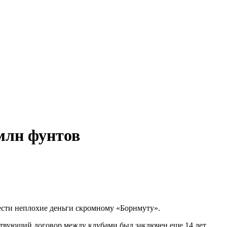
млн фунтов
ести неплохие деньги скромному «Борнмуту».
тствующий договор между клубами был заключен еще 14 лет