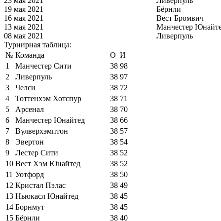
23 мая 2021
Ливерпуль
19 мая 2021
Бёрнли
16 мая 2021
Вест Бромвич
13 мая 2021
Манчестер Юнайт
08 мая 2021
Ливерпуль
Турнирная таблица:
№
Команда
О
И
1
Манчестер Сити
38
98
2
Ливерпуль
38
97
3
Челси
38
72
4
Тоттенхэм Хотспур
38
71
5
Арсенал
38
70
6
Манчестер Юнайтед
38
66
7
Вулверхэмптон
38
57
8
Эвертон
38
54
9
Лестер Сити
38
52
10
Вест Хэм Юнайтед
38
52
11
Уотфорд
38
50
12
Кристал Пэлас
38
49
13
Ньюкасл Юнайтед
38
45
14
Борнмут
38
45
15
Бёрнли
38
40