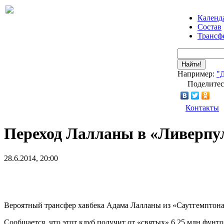
Календ
Состав
Трансф
Найти!
Например:
"
Поделитес
Контакты
Переход Лалланы в «Ливерпул
28.6.2014, 20:00
Вероятный трансфер хавбека Адама Лалланы из «Саутгемптона
Сообщается, что этот клуб получит от «святых» 6,25 млн фун