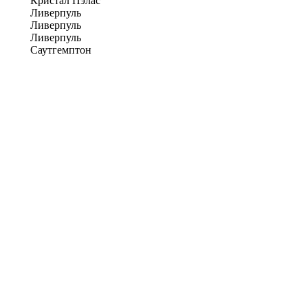
Кристал Пэлас
Ливерпуль
Ливерпуль
Ливерпуль
Саутгемптон