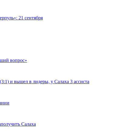
рпуль»: 21 сентября
чший вопрос»
:1) и вышел в лидеры, у Салаха 3 ассиста
мании
аполучить Салаха