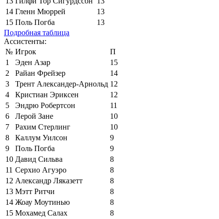
13
Гилфи Тор Сигурдссон
13
14
Гленн Мюррей
13
15
Поль Погба
13
Подробная таблица
Ассистенты:
№
Игрок
П
1
Эден Азар
15
2
Райан Фрейзер
14
3
Трент Александер-Арнольд
12
4
Кристиан Эриксен
12
5
Эндрю Робертсон
11
6
Лерой Зане
10
7
Рахим Стерлинг
10
8
Каллум Уилсон
9
9
Поль Погба
9
10
Давид Сильва
8
11
Серхио Агуэро
8
12
Александр Ляказетт
8
13
Мэтт Ритчи
8
14
Жоау Моутинью
8
15
Мохамед Салах
8