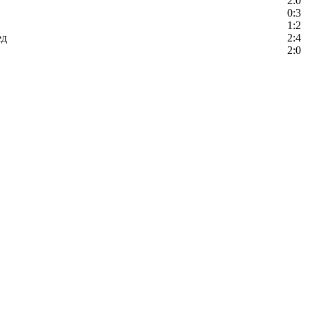
2:0
0:3
1:2
ед
2:4
2:0