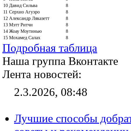
10
Давид Сильва
8
11
Серхио Агуэро
8
12
Александр Ляказетт
8
13
Мэтт Ритчи
8
14
Жоау Моутинью
8
15
Мохамед Салах
8
Подробная таблица
Наша группа Вконтакте
Лента новостей:
2.3.2026, 08:48
Лучшие способы добрат