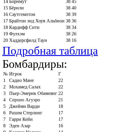
14
Борнмут
38
45
15
Бёрнли
38
40
16
Саутгемптон
38
39
17
Брайтон энд Хоув Альбион
38
36
18
Кардифф Сити
38
34
19
Фулхэм
38
26
20
Хаддерсфилд Таун
38
16
Подробная таблица
Бомбардиры:
№
Игрок
Г
1
Садио Мане
22
2
Мохамед Салах
22
3
Пьер-Эмерик Обамеянг
22
4
Серхио Агуэро
21
5
Джейми Варди
18
6
Рахим Стерлинг
17
7
Гарри Кейн
17
8
Эден Азар
16