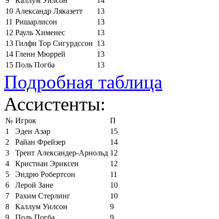
9
Каллум Уилсон
14
10
Александр Ляказетт
13
11
Ришарлисон
13
12
Рауль Хименес
13
13
Гилфи Тор Сигурдссон
13
14
Гленн Мюррей
13
15
Поль Погба
13
Подробная таблица
Ассистенты:
№
Игрок
П
1
Эден Азар
15
2
Райан Фрейзер
14
3
Трент Александер-Арнольд
12
4
Кристиан Эриксен
12
5
Эндрю Робертсон
11
6
Лерой Зане
10
7
Рахим Стерлинг
10
8
Каллум Уилсон
9
9
Поль Погба
9