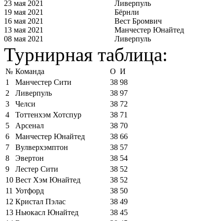
23 мая 2021
Ливерпуль
19 мая 2021
Бёрнли
16 мая 2021
Вест Бромвич
13 мая 2021
Манчестер Юнайтед
08 мая 2021
Ливерпуль
Турнирная таблица:
№
Команда
О
И
1
Манчестер Сити
38
98
2
Ливерпуль
38
97
3
Челси
38
72
4
Тоттенхэм Хотспур
38
71
5
Арсенал
38
70
6
Манчестер Юнайтед
38
66
7
Вулверхэмптон
38
57
8
Эвертон
38
54
9
Лестер Сити
38
52
10
Вест Хэм Юнайтед
38
52
11
Уотфорд
38
50
12
Кристал Пэлас
38
49
13
Ньюкасл Юнайтед
38
45