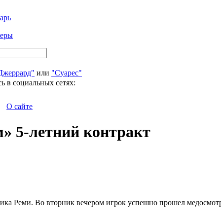
арь
феры
Джеррард"
или
"Суарес"
ь в социальных сетях:
О сайте
» 5-летний контракт
ика Реми. Во вторник вечером игрок успешно прошел медосмотр