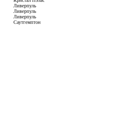
Кристал Пэлас
Ливерпуль
Ливерпуль
Ливерпуль
Саутгемптон