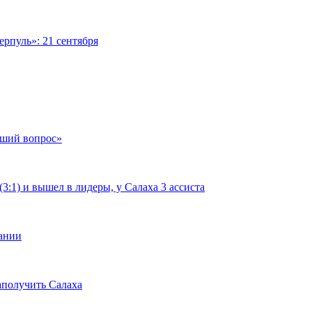
рпуль»: 21 сентября
чший вопрос»
:1) и вышел в лидеры, у Салаха 3 ассиста
мании
аполучить Салаха