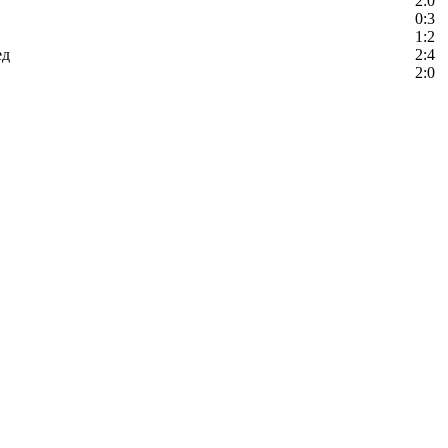
2:0
0:3
1:2
ед
2:4
2:0