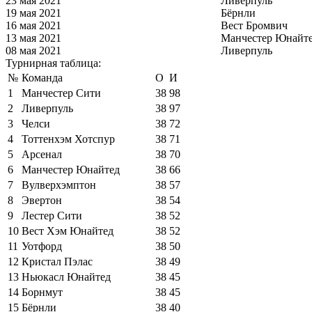
23 мая 2021
Ливерпуль
19 мая 2021
Бёрнли
16 мая 2021
Вест Бромвич
13 мая 2021
Манчестер Юнайт
08 мая 2021
Ливерпуль
Турнирная таблица:
№
Команда
О
И
1
Манчестер Сити
38
98
2
Ливерпуль
38
97
3
Челси
38
72
4
Тоттенхэм Хотспур
38
71
5
Арсенал
38
70
6
Манчестер Юнайтед
38
66
7
Вулверхэмптон
38
57
8
Эвертон
38
54
9
Лестер Сити
38
52
10
Вест Хэм Юнайтед
38
52
11
Уотфорд
38
50
12
Кристал Пэлас
38
49
13
Ньюкасл Юнайтед
38
45
14
Борнмут
38
45
15
Бёрнли
38
40