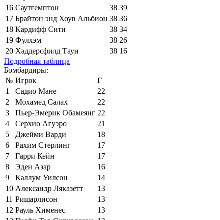
16
Саутгемптон
38
39
17
Брайтон энд Хоув Альбион
38
36
18
Кардифф Сити
38
34
19
Фулхэм
38
26
20
Хаддерсфилд Таун
38
16
Подробная таблица
Бомбардиры:
№
Игрок
Г
1
Садио Мане
22
2
Мохамед Салах
22
3
Пьер-Эмерик Обамеянг
22
4
Серхио Агуэро
21
5
Джейми Варди
18
6
Рахим Стерлинг
17
7
Гарри Кейн
17
8
Эден Азар
16
9
Каллум Уилсон
14
10
Александр Ляказетт
13
11
Ришарлисон
13
12
Рауль Хименес
13