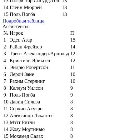
13
Гилфи Тор Сигурдссон
13
14
Гленн Мюррей
13
15
Поль Погба
13
Подробная таблица
Ассистенты:
№
Игрок
П
1
Эден Азар
15
2
Райан Фрейзер
14
3
Трент Александер-Арнольд
12
4
Кристиан Эриксен
12
5
Эндрю Робертсон
11
6
Лерой Зане
10
7
Рахим Стерлинг
10
8
Каллум Уилсон
9
9
Поль Погба
9
10
Давид Сильва
8
11
Серхио Агуэро
8
12
Александр Ляказетт
8
13
Мэтт Ритчи
8
14
Жоау Моутинью
8
15
Мохамед Салах
8