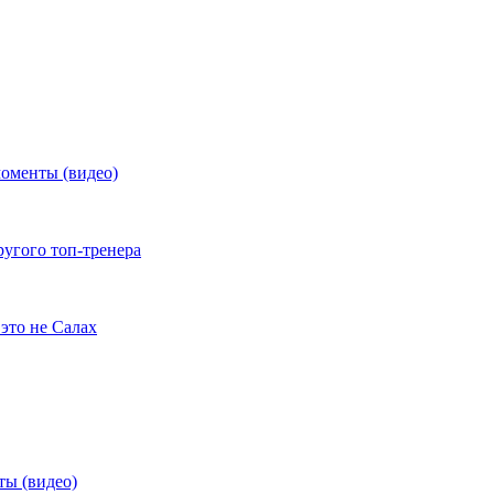
моменты (видео)
ругого топ-тренера
это не Салах
ты (видео)