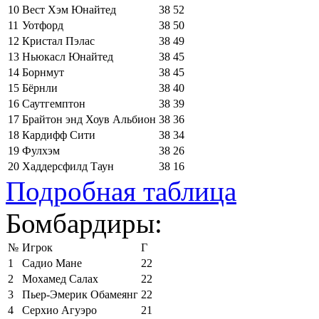
10
Вест Хэм Юнайтед
38
52
11
Уотфорд
38
50
12
Кристал Пэлас
38
49
13
Ньюкасл Юнайтед
38
45
14
Борнмут
38
45
15
Бёрнли
38
40
16
Саутгемптон
38
39
17
Брайтон энд Хоув Альбион
38
36
18
Кардифф Сити
38
34
19
Фулхэм
38
26
20
Хаддерсфилд Таун
38
16
Подробная таблица
Бомбардиры:
№
Игрок
Г
1
Садио Мане
22
2
Мохамед Салах
22
3
Пьер-Эмерик Обамеянг
22
4
Серхио Агуэро
21