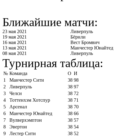
Ближайшие матчи:
23 мая 2021
Ливерпуль
19 мая 2021
Бёрнли
16 мая 2021
Вест Бромвич
13 мая 2021
Манчестер Юнайтед
08 мая 2021
Ливерпуль
Турнирная таблица:
№
Команда
О
И
1
Манчестер Сити
38
98
2
Ливерпуль
38
97
3
Челси
38
72
4
Тоттенхэм Хотспур
38
71
5
Арсенал
38
70
6
Манчестер Юнайтед
38
66
7
Вулверхэмптон
38
57
8
Эвертон
38
54
9
Лестер Сити
38
52