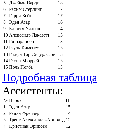
5
Джейми Варди
18
6
Рахим Стерлинг
17
7
Гарри Кейн
17
8
Эден Азар
16
9
Каллум Уилсон
14
10
Александр Ляказетт
13
11
Ришарлисон
13
12
Рауль Хименес
13
13
Гилфи Тор Сигурдссон
13
14
Гленн Мюррей
13
15
Поль Погба
13
Подробная таблица
Ассистенты:
№
Игрок
П
1
Эден Азар
15
2
Райан Фрейзер
14
3
Трент Александер-Арнольд
12
4
Кристиан Эриксен
12