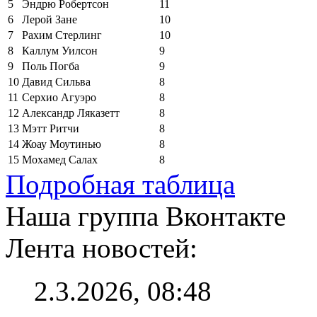
5
Эндрю Робертсон
11
6
Лерой Зане
10
7
Рахим Стерлинг
10
8
Каллум Уилсон
9
9
Поль Погба
9
10
Давид Сильва
8
11
Серхио Агуэро
8
12
Александр Ляказетт
8
13
Мэтт Ритчи
8
14
Жоау Моутинью
8
15
Мохамед Салах
8
Подробная таблица
Наша группа Вконтакте
Лента новостей:
2.3.2026, 08:48