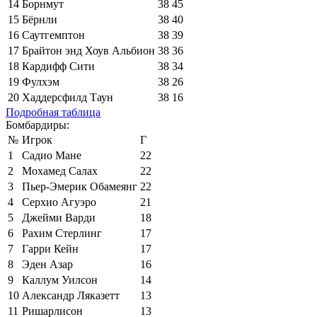
14
Борнмут
38
45
15
Бёрнли
38
40
16
Саутгемптон
38
39
17
Брайтон энд Хоув Альбион
38
36
18
Кардифф Сити
38
34
19
Фулхэм
38
26
20
Хаддерсфилд Таун
38
16
Подробная таблица
Бомбардиры:
№
Игрок
Г
1
Садио Мане
22
2
Мохамед Салах
22
3
Пьер-Эмерик Обамеянг
22
4
Серхио Агуэро
21
5
Джейми Варди
18
6
Рахим Стерлинг
17
7
Гарри Кейн
17
8
Эден Азар
16
9
Каллум Уилсон
14
10
Александр Ляказетт
13
11
Ришарлисон
13