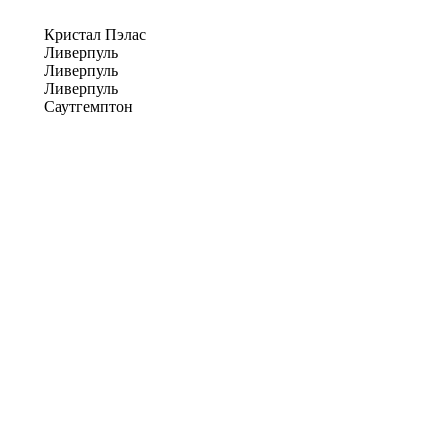
Кристал Пэлас
Ливерпуль
Ливерпуль
Ливерпуль
Саутгемптон