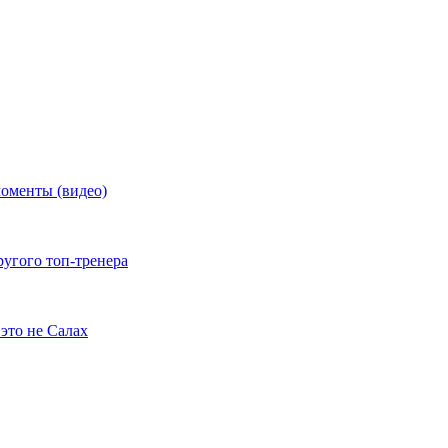
моменты (видео)
ругого топ-тренера
это не Салах