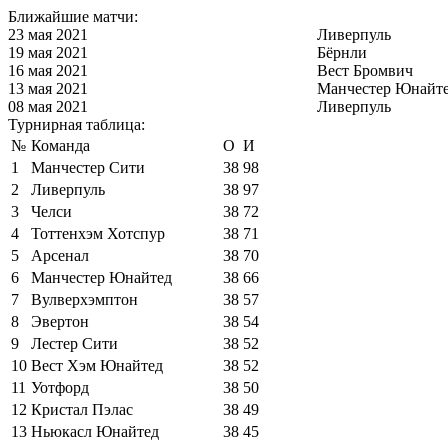
Ближайшие матчи:
23 мая 2021
Ливерпуль
19 мая 2021
Бёрнли
16 мая 2021
Вест Бромвич
13 мая 2021
Манчестер Юнайт
08 мая 2021
Ливерпуль
Турнирная таблица:
№
Команда
О
И
1
Манчестер Сити
38
98
2
Ливерпуль
38
97
3
Челси
38
72
4
Тоттенхэм Хотспур
38
71
5
Арсенал
38
70
6
Манчестер Юнайтед
38
66
7
Вулверхэмптон
38
57
8
Эвертон
38
54
9
Лестер Сити
38
52
10
Вест Хэм Юнайтед
38
52
11
Уотфорд
38
50
12
Кристал Пэлас
38
49
13
Ньюкасл Юнайтед
38
45