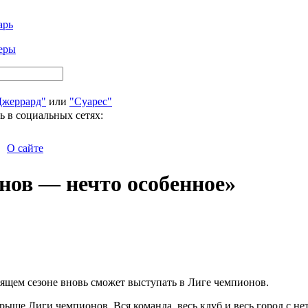
арь
еры
Джеррард"
или
"Суарес"
ь в социальных сетях:
О сайте
нов — нечто особенное»
оящем сезоне вновь сможет выступать в Лиге чемпионов.
ыше Лиги чемпионов. Вся команда, весь клуб и весь город с не