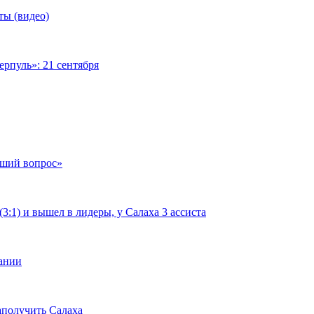
ты (видео)
рпуль»: 21 сентября
чший вопрос»
:1) и вышел в лидеры, у Салаха 3 ассиста
мании
аполучить Салаха