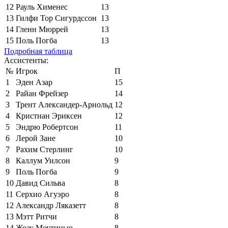
12
Рауль Хименес
13
13
Гилфи Тор Сигурдссон
13
14
Гленн Мюррей
13
15
Поль Погба
13
Подробная таблица
Ассистенты:
№
Игрок
П
1
Эден Азар
15
2
Райан Фрейзер
14
3
Трент Александер-Арнольд
12
4
Кристиан Эриксен
12
5
Эндрю Робертсон
11
6
Лерой Зане
10
7
Рахим Стерлинг
10
8
Каллум Уилсон
9
9
Поль Погба
9
10
Давид Сильва
8
11
Серхио Агуэро
8
12
Александр Ляказетт
8
13
Мэтт Ритчи
8
14
Жоау Моутинью
8