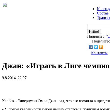
Календ
Состав
Трансф
Найти!
Например:
"
Поделитес
Контакты
Джан: «Играть в Лиге чемпио
9.8.2014, 22:07
Хавбек «Ливерпуля» Эмре Джан рад, что его команда в предст
« Я полон уверенности перед нашим стартом в грядущем розыгр