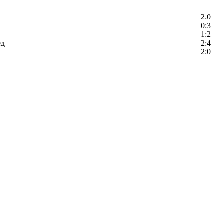
2:0
0:3
1:2
ед
2:4
2:0