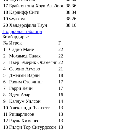
17
Брайтон энд Хоув Альбион
38
36
18
Кардифф Сити
38
34
19
Фулхэм
38
26
20
Хаддерсфилд Таун
38
16
Подробная таблица
Бомбардиры:
№
Игрок
Г
1
Садио Мане
22
2
Мохамед Салах
22
3
Пьер-Эмерик Обамеянг
22
4
Серхио Агуэро
21
5
Джейми Варди
18
6
Рахим Стерлинг
17
7
Гарри Кейн
17
8
Эден Азар
16
9
Каллум Уилсон
14
10
Александр Ляказетт
13
11
Ришарлисон
13
12
Рауль Хименес
13
13
Гилфи Тор Сигурдссон
13