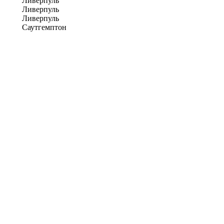
Ливерпуль
Ливерпуль
Ливерпуль
Саутгемптон