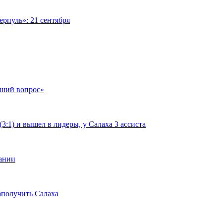
рпуль»: 21 сентября
чший вопрос»
:1) и вышел в лидеры, у Салаха 3 ассиста
мании
аполучить Салаха