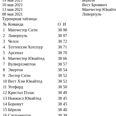
19 мая 2021
Бёрнли
16 мая 2021
Вест Бромвич
13 мая 2021
Манчестер Юнайт
08 мая 2021
Ливерпуль
Турнирная таблица:
№
Команда
О
И
1
Манчестер Сити
38
98
2
Ливерпуль
38
97
3
Челси
38
72
4
Тоттенхэм Хотспур
38
71
5
Арсенал
38
70
6
Манчестер Юнайтед
38
66
7
Вулверхэмптон
38
57
8
Эвертон
38
54
9
Лестер Сити
38
52
10
Вест Хэм Юнайтед
38
52
11
Уотфорд
38
50
12
Кристал Пэлас
38
49
13
Ньюкасл Юнайтед
38
45
14
Борнмут
38
45
15
Бёрнли
38
40
16
Саутгемптон
38
39