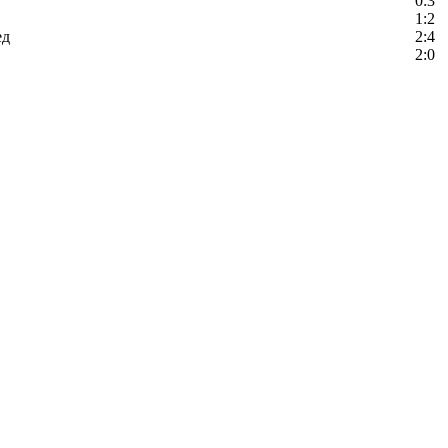
0:3
1:2
ед
2:4
2:0