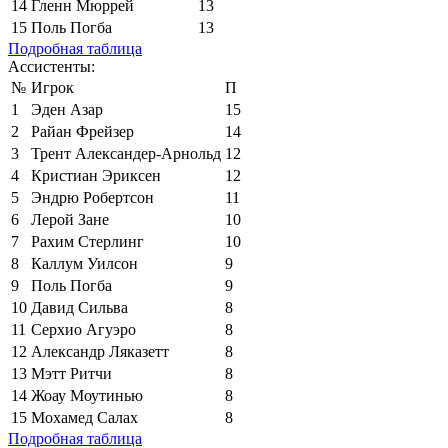
14
Гленн Мюррей
13
15
Поль Погба
13
Подробная таблица
Ассистенты:
№
Игрок
П
1
Эден Азар
15
2
Райан Фрейзер
14
3
Трент Александер-Арнольд
12
4
Кристиан Эриксен
12
5
Эндрю Робертсон
11
6
Лерой Зане
10
7
Рахим Стерлинг
10
8
Каллум Уилсон
9
9
Поль Погба
9
10
Давид Сильва
8
11
Серхио Агуэро
8
12
Александр Ляказетт
8
13
Мэтт Ритчи
8
14
Жоау Моутинью
8
15
Мохамед Салах
8
Подробная таблица