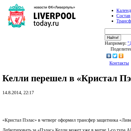
Календ
Состав
Транс
Найти!
Например:
"
Поделитес
Контакты
Келли перешел в «Кристал Пэ
14.8.2014, 22:17
«Кристал Пэлас» в четверг оформил трансфер защитника «Ливе
Дебютировать за «Пэлас» Келли может уже в матче 1-го тура А