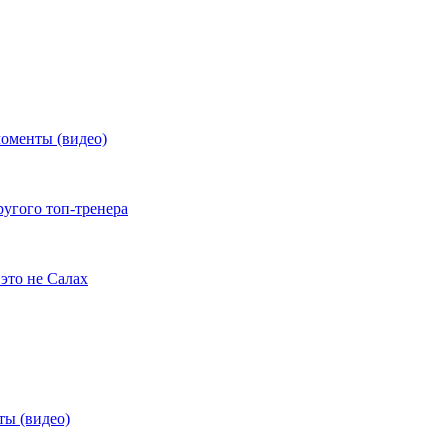
моменты (видео)
ругого топ-тренера
это не Салах
ты (видео)