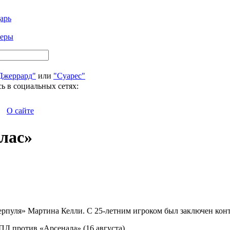
арь
феры
Джеррард"
или
"Суарес"
ь в социальных сетях:
О сайте
лас»
рпуля» Мартина Келли. С 25-летним игроком был заключен контр
ПЛ против «Арсенала» (16 августа).