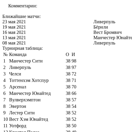
Комментарии:
Ближайшие матчи:
23 мая 2021
Ливерпуль
19 мая 2021
Бёрнли
16 мая 2021
Вест Бромвич
13 мая 2021
Манчестер Юнайт
08 мая 2021
Ливерпуль
Турнирная таблица:
№
Команда
О
И
1
Манчестер Сити
38
98
2
Ливерпуль
38
97
3
Челси
38
72
4
Тоттенхэм Хотспур
38
71
5
Арсенал
38
70
6
Манчестер Юнайтед
38
66
7
Вулверхэмптон
38
57
8
Эвертон
38
54
9
Лестер Сити
38
52
10
Вест Хэм Юнайтед
38
52
11
Уотфорд
38
50