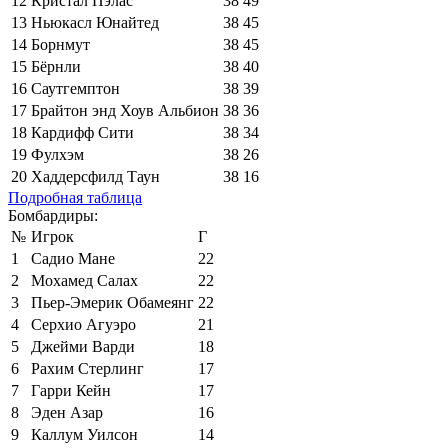
12
Кристал Пэлас
38
49
13
Ньюкасл Юнайтед
38
45
14
Борнмут
38
45
15
Бёрнли
38
40
16
Саутгемптон
38
39
17
Брайтон энд Хоув Альбион
38
36
18
Кардифф Сити
38
34
19
Фулхэм
38
26
20
Хаддерсфилд Таун
38
16
Подробная таблица
Бомбардиры:
№
Игрок
Г
1
Садио Мане
22
2
Мохамед Салах
22
3
Пьер-Эмерик Обамеянг
22
4
Серхио Агуэро
21
5
Джейми Варди
18
6
Рахим Стерлинг
17
7
Гарри Кейн
17
8
Эден Азар
16
9
Каллум Уилсон
14