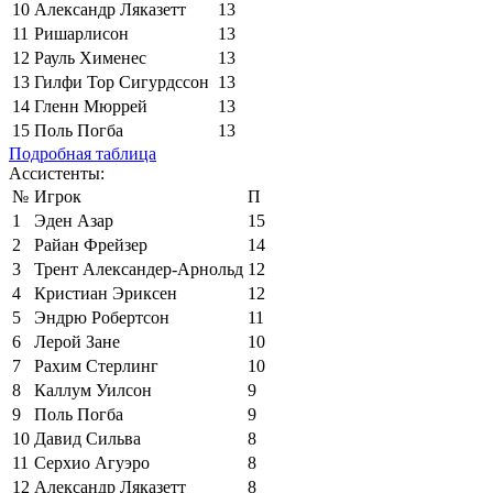
10
Александр Ляказетт
13
11
Ришарлисон
13
12
Рауль Хименес
13
13
Гилфи Тор Сигурдссон
13
14
Гленн Мюррей
13
15
Поль Погба
13
Подробная таблица
Ассистенты:
№
Игрок
П
1
Эден Азар
15
2
Райан Фрейзер
14
3
Трент Александер-Арнольд
12
4
Кристиан Эриксен
12
5
Эндрю Робертсон
11
6
Лерой Зане
10
7
Рахим Стерлинг
10
8
Каллум Уилсон
9
9
Поль Погба
9
10
Давид Сильва
8
11
Серхио Агуэро
8
12
Александр Ляказетт
8