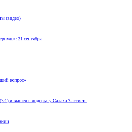
ты (видео)
рпуль»: 21 сентября
чший вопрос»
:1) и вышел в лидеры, у Салаха 3 ассиста
мании