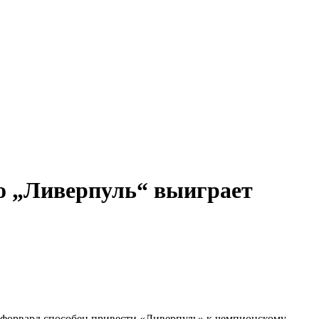
то „Ливерпуль“ выиграет
й форвард способен привести «Ливерпуль» к чемпионскому