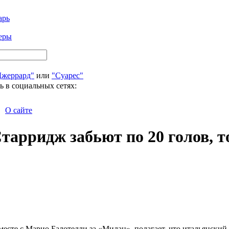
арь
еры
Джеррард"
или
"Суарес"
ь в социальных сетях:
О сайте
Старридж забьют по 20 голов, 
месте с Марио Балотелли за «Милан», полагает, что итальянски