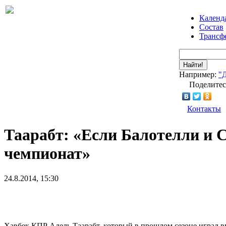
Календ
Состав
Трансф
Найти!
Например:
"
Поделитес
Контакты
Таарабт: «Если Балотелли и 
чемпионат»
24.8.2014, 15:30
Хавбек КПР Адель Таарабт, который в прошлом сезоне играл в