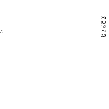
2:0
0:3
1:2
ед
2:4
2:0