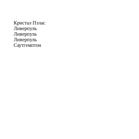
Кристал Пэлас
Ливерпуль
Ливерпуль
Ливерпуль
Саутгемптон