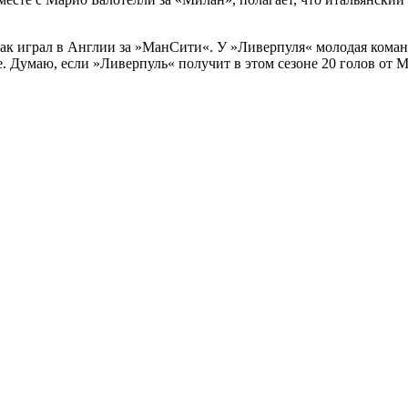
, как играл в Англии за »МанСити«. У »Ливерпуля« молодая кома
. Думаю, если »Ливерпуль« получит в этом сезоне 20 голов от М