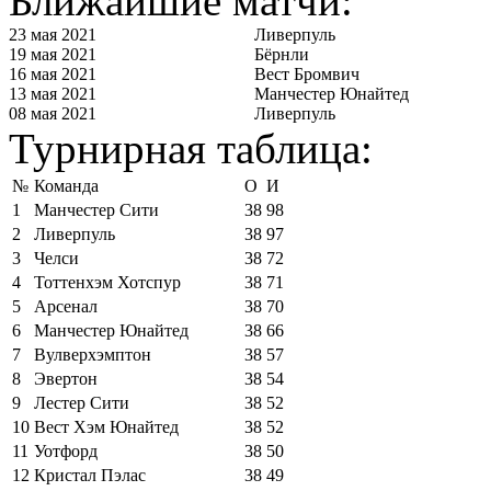
Ближайшие матчи:
23 мая 2021
Ливерпуль
19 мая 2021
Бёрнли
16 мая 2021
Вест Бромвич
13 мая 2021
Манчестер Юнайтед
08 мая 2021
Ливерпуль
Турнирная таблица:
№
Команда
О
И
1
Манчестер Сити
38
98
2
Ливерпуль
38
97
3
Челси
38
72
4
Тоттенхэм Хотспур
38
71
5
Арсенал
38
70
6
Манчестер Юнайтед
38
66
7
Вулверхэмптон
38
57
8
Эвертон
38
54
9
Лестер Сити
38
52
10
Вест Хэм Юнайтед
38
52
11
Уотфорд
38
50
12
Кристал Пэлас
38
49