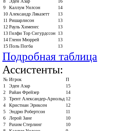
8
Эден Азар
16
9
Каллум Уилсон
14
10
Александр Ляказетт
13
11
Ришарлисон
13
12
Рауль Хименес
13
13
Гилфи Тор Сигурдссон
13
14
Гленн Мюррей
13
15
Поль Погба
13
Подробная таблица
Ассистенты:
№
Игрок
П
1
Эден Азар
15
2
Райан Фрейзер
14
3
Трент Александер-Арнольд
12
4
Кристиан Эриксен
12
5
Эндрю Робертсон
11
6
Лерой Зане
10
7
Рахим Стерлинг
10
8
Каллум Уилсон
9