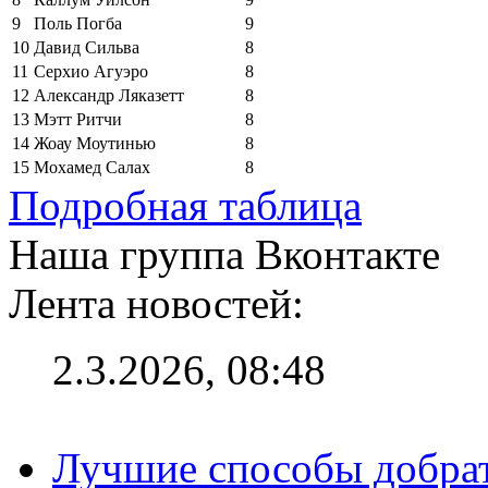
9
Поль Погба
9
10
Давид Сильва
8
11
Серхио Агуэро
8
12
Александр Ляказетт
8
13
Мэтт Ритчи
8
14
Жоау Моутинью
8
15
Мохамед Салах
8
Подробная таблица
Наша группа Вконтакте
Лента новостей:
2.3.2026, 08:48
Лучшие способы добрат