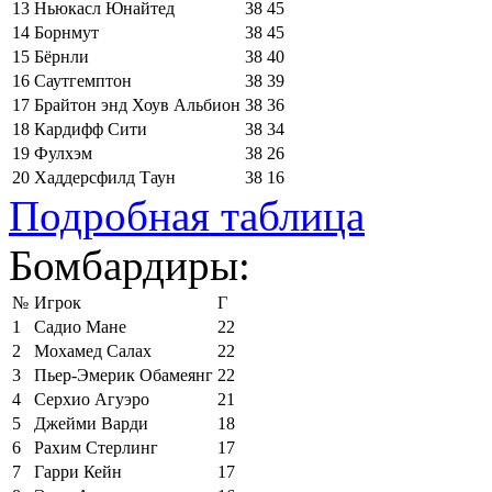
13
Ньюкасл Юнайтед
38
45
14
Борнмут
38
45
15
Бёрнли
38
40
16
Саутгемптон
38
39
17
Брайтон энд Хоув Альбион
38
36
18
Кардифф Сити
38
34
19
Фулхэм
38
26
20
Хаддерсфилд Таун
38
16
Подробная таблица
Бомбардиры:
№
Игрок
Г
1
Садио Мане
22
2
Мохамед Салах
22
3
Пьер-Эмерик Обамеянг
22
4
Серхио Агуэро
21
5
Джейми Варди
18
6
Рахим Стерлинг
17
7
Гарри Кейн
17