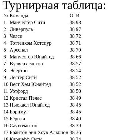
Турнирная таблица:
№
Команда
О
И
1
Манчестер Сити
38
98
2
Ливерпуль
38
97
3
Челси
38
72
4
Тоттенхэм Хотспур
38
71
5
Арсенал
38
70
6
Манчестер Юнайтед
38
66
7
Вулверхэмптон
38
57
8
Эвертон
38
54
9
Лестер Сити
38
52
10
Вест Хэм Юнайтед
38
52
11
Уотфорд
38
50
12
Кристал Пэлас
38
49
13
Ньюкасл Юнайтед
38
45
14
Борнмут
38
45
15
Бёрнли
38
40
16
Саутгемптон
38
39
17
Брайтон энд Хоув Альбион
38
36
18
Кардифф Сити
38
34