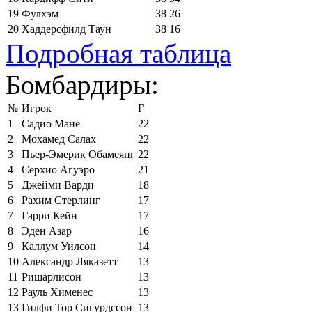
19
Фулхэм
38
26
20
Хаддерсфилд Таун
38
16
Подробная таблица
Бомбардиры:
№
Игрок
Г
1
Садио Мане
22
2
Мохамед Салах
22
3
Пьер-Эмерик Обамеянг
22
4
Серхио Агуэро
21
5
Джейми Варди
18
6
Рахим Стерлинг
17
7
Гарри Кейн
17
8
Эден Азар
16
9
Каллум Уилсон
14
10
Александр Ляказетт
13
11
Ришарлисон
13
12
Рауль Хименес
13
13
Гилфи Тор Сигурдссон
13