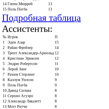
14
Гленн Мюррей
13
15
Поль Погба
13
Подробная таблица
Ассистенты:
№
Игрок
П
1
Эден Азар
15
2
Райан Фрейзер
14
3
Трент Александер-Арнольд
12
4
Кристиан Эриксен
12
5
Эндрю Робертсон
11
6
Лерой Зане
10
7
Рахим Стерлинг
10
8
Каллум Уилсон
9
9
Поль Погба
9
10
Давид Сильва
8
11
Серхио Агуэро
8
12
Александр Ляказетт
8
13
Мэтт Ритчи
8