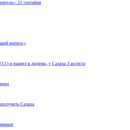
рпуль»: 21 сентября
чший вопрос»
:1) и вышел в лидеры, у Салаха 3 ассиста
мании
аполучить Салаха
ермании