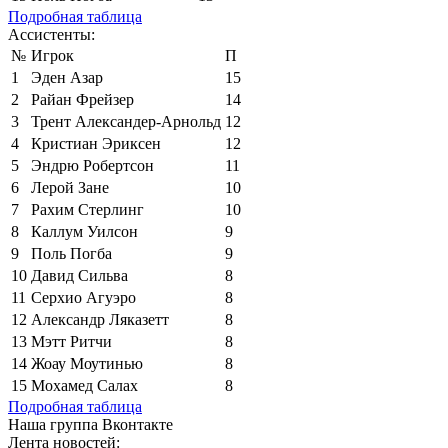
Подробная таблица
Ассистенты:
№
Игрок
П
1
Эден Азар
15
2
Райан Фрейзер
14
3
Трент Александер-Арнольд
12
4
Кристиан Эриксен
12
5
Эндрю Робертсон
11
6
Лерой Зане
10
7
Рахим Стерлинг
10
8
Каллум Уилсон
9
9
Поль Погба
9
10
Давид Сильва
8
11
Серхио Агуэро
8
12
Александр Ляказетт
8
13
Мэтт Ритчи
8
14
Жоау Моутинью
8
15
Мохамед Салах
8
Подробная таблица
Наша группа Вконтакте
Лента новостей: