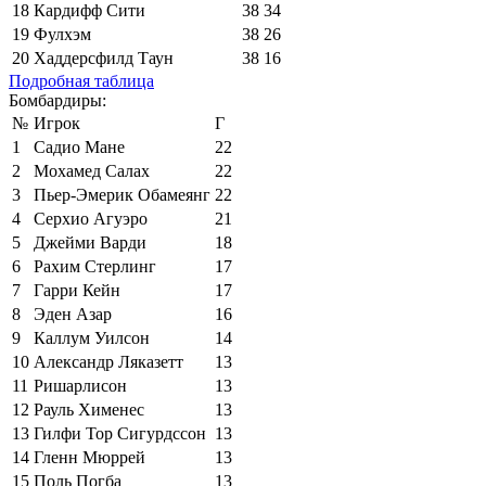
18
Кардифф Сити
38
34
19
Фулхэм
38
26
20
Хаддерсфилд Таун
38
16
Подробная таблица
Бомбардиры:
№
Игрок
Г
1
Садио Мане
22
2
Мохамед Салах
22
3
Пьер-Эмерик Обамеянг
22
4
Серхио Агуэро
21
5
Джейми Варди
18
6
Рахим Стерлинг
17
7
Гарри Кейн
17
8
Эден Азар
16
9
Каллум Уилсон
14
10
Александр Ляказетт
13
11
Ришарлисон
13
12
Рауль Хименес
13
13
Гилфи Тор Сигурдссон
13
14
Гленн Мюррей
13
15
Поль Погба
13