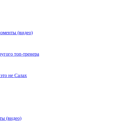
моменты (видео)
ругого топ-тренера
это не Салах
ты (видео)