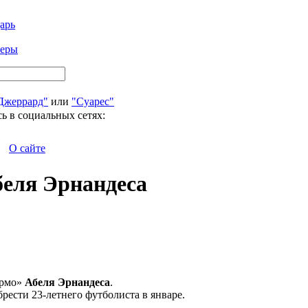
арь
феры
Джеррард"
или
"Суарес"
ь в социальных сетях:
О сайте
беля Эрнандеса
ермо»
Абеля Эрнандеса
.
сти 23-летнего футболиста в январе.