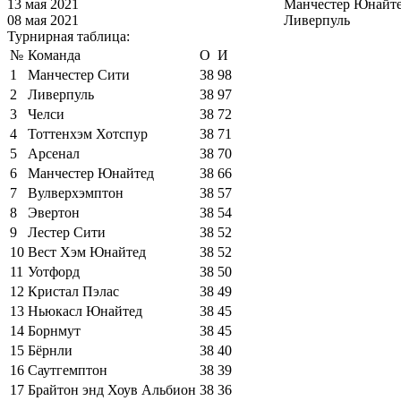
13 мая 2021
Манчестер Юнайт
08 мая 2021
Ливерпуль
Турнирная таблица:
№
Команда
О
И
1
Манчестер Сити
38
98
2
Ливерпуль
38
97
3
Челси
38
72
4
Тоттенхэм Хотспур
38
71
5
Арсенал
38
70
6
Манчестер Юнайтед
38
66
7
Вулверхэмптон
38
57
8
Эвертон
38
54
9
Лестер Сити
38
52
10
Вест Хэм Юнайтед
38
52
11
Уотфорд
38
50
12
Кристал Пэлас
38
49
13
Ньюкасл Юнайтед
38
45
14
Борнмут
38
45
15
Бёрнли
38
40
16
Саутгемптон
38
39
17
Брайтон энд Хоув Альбион
38
36