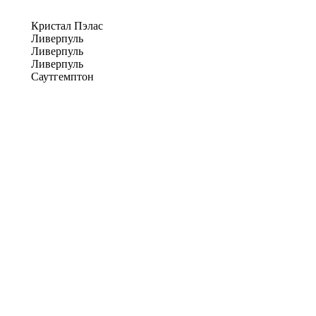
Кристал Пэлас
Ливерпуль
Ливерпуль
Ливерпуль
Саутгемптон