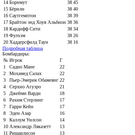
14
Борнмут
38
45
15
Бёрнли
38
40
16
Саутгемптон
38
39
17
Брайтон энд Хоув Альбион
38
36
18
Кардифф Сити
38
34
19
Фулхэм
38
26
20
Хаддерсфилд Таун
38
16
Подробная таблица
Бомбардиры:
№
Игрок
Г
1
Садио Мане
22
2
Мохамед Салах
22
3
Пьер-Эмерик Обамеянг
22
4
Серхио Агуэро
21
5
Джейми Варди
18
6
Рахим Стерлинг
17
7
Гарри Кейн
17
8
Эден Азар
16
9
Каллум Уилсон
14
10
Александр Ляказетт
13
11
Ришарлисон
13