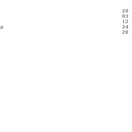
2:0
0:3
1:2
ед
2:4
2:0