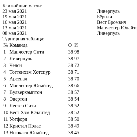
Ближайшие матчи:
23 мая 2021
Ливерпуль
19 мая 2021
Бёрнли
16 мая 2021
Вест Бромвич
13 мая 2021
Манчестер Юнайт
08 мая 2021
Ливерпуль
Турнирная таблица:
№
Команда
О
И
1
Манчестер Сити
38
98
2
Ливерпуль
38
97
3
Челси
38
72
4
Тоттенхэм Хотспур
38
71
5
Арсенал
38
70
6
Манчестер Юнайтед
38
66
7
Вулверхэмптон
38
57
8
Эвертон
38
54
9
Лестер Сити
38
52
10
Вест Хэм Юнайтед
38
52
11
Уотфорд
38
50
12
Кристал Пэлас
38
49
13
Ньюкасл Юнайтед
38
45