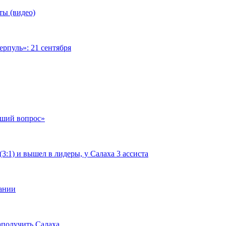
ты (видео)
рпуль»: 21 сентября
чший вопрос»
:1) и вышел в лидеры, у Салаха 3 ассиста
мании
аполучить Салаха