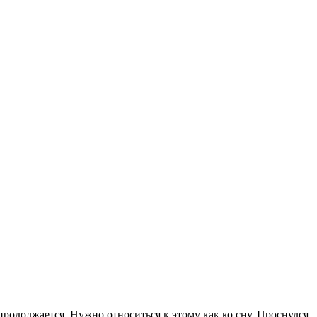
 продолжается. Нужно относиться к этому как ко сну. Проснулся