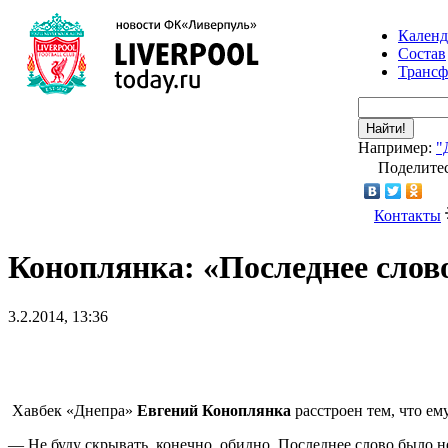
Календ
Состав
Транс
Найти!
Например:
"
Поделитес
Контакты
Коноплянка: «Последнее слово
3.2.2014, 13:36
Хавбек «Днепра»
Евгений Коноплянка
расстроен тем, что ем
— Не буду скрывать, конечно, обидно. Последнее слово было не