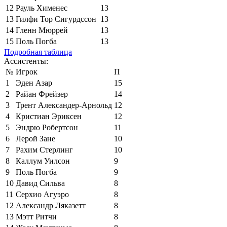
12
Рауль Хименес
13
13
Гилфи Тор Сигурдссон
13
14
Гленн Мюррей
13
15
Поль Погба
13
Подробная таблица
Ассистенты:
№
Игрок
П
1
Эден Азар
15
2
Райан Фрейзер
14
3
Трент Александер-Арнольд
12
4
Кристиан Эриксен
12
5
Эндрю Робертсон
11
6
Лерой Зане
10
7
Рахим Стерлинг
10
8
Каллум Уилсон
9
9
Поль Погба
9
10
Давид Сильва
8
11
Серхио Агуэро
8
12
Александр Ляказетт
8
13
Мэтт Ритчи
8