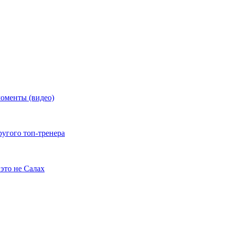
моменты (видео)
ругого топ-тренера
это не Салах