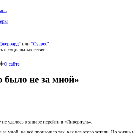
арь
феры
Джеррард"
или
"Суарес"
ь в социальных сетях:
О сайте
 было не за мной»
у не удалось в январе перейти в «Ливерпуль».
 за мной, не всё произошло так, как все этого хотели. Но жизнь