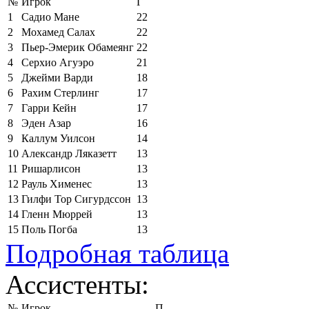
№
Игрок
Г
1
Садио Мане
22
2
Мохамед Салах
22
3
Пьер-Эмерик Обамеянг
22
4
Серхио Агуэро
21
5
Джейми Варди
18
6
Рахим Стерлинг
17
7
Гарри Кейн
17
8
Эден Азар
16
9
Каллум Уилсон
14
10
Александр Ляказетт
13
11
Ришарлисон
13
12
Рауль Хименес
13
13
Гилфи Тор Сигурдссон
13
14
Гленн Мюррей
13
15
Поль Погба
13
Подробная таблица
Ассистенты:
№
Игрок
П