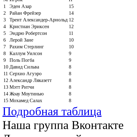
1
Эден Азар
15
2
Райан Фрейзер
14
3
Трент Александер-Арнольд
12
4
Кристиан Эриксен
12
5
Эндрю Робертсон
11
6
Лерой Зане
10
7
Рахим Стерлинг
10
8
Каллум Уилсон
9
9
Поль Погба
9
10
Давид Сильва
8
11
Серхио Агуэро
8
12
Александр Ляказетт
8
13
Мэтт Ритчи
8
14
Жоау Моутинью
8
15
Мохамед Салах
8
Подробная таблица
Наша группа Вконтакте