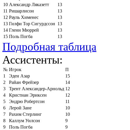
10
Александр Ляказетт
13
11
Ришарлисон
13
12
Рауль Хименес
13
13
Гилфи Тор Сигурдссон
13
14
Гленн Мюррей
13
15
Поль Погба
13
Подробная таблица
Ассистенты:
№
Игрок
П
1
Эден Азар
15
2
Райан Фрейзер
14
3
Трент Александер-Арнольд
12
4
Кристиан Эриксен
12
5
Эндрю Робертсон
11
6
Лерой Зане
10
7
Рахим Стерлинг
10
8
Каллум Уилсон
9
9
Поль Погба
9