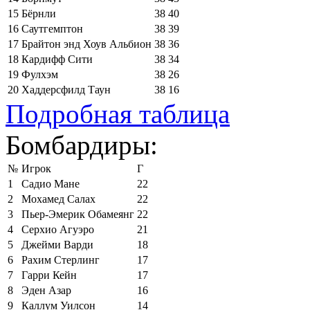
15
Бёрнли
38
40
16
Саутгемптон
38
39
17
Брайтон энд Хоув Альбион
38
36
18
Кардифф Сити
38
34
19
Фулхэм
38
26
20
Хаддерсфилд Таун
38
16
Подробная таблица
Бомбардиры:
№
Игрок
Г
1
Садио Мане
22
2
Мохамед Салах
22
3
Пьер-Эмерик Обамеянг
22
4
Серхио Агуэро
21
5
Джейми Варди
18
6
Рахим Стерлинг
17
7
Гарри Кейн
17
8
Эден Азар
16
9
Каллум Уилсон
14