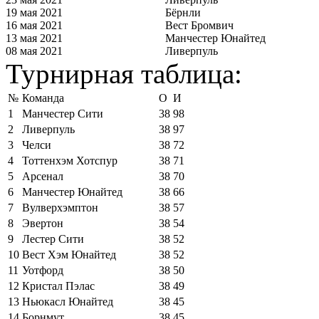
19 мая 2021
Бёрнли
16 мая 2021
Вест Бромвич
13 мая 2021
Манчестер Юнайтед
08 мая 2021
Ливерпуль
Турнирная таблица:
№
Команда
О
И
1
Манчестер Сити
38
98
2
Ливерпуль
38
97
3
Челси
38
72
4
Тоттенхэм Хотспур
38
71
5
Арсенал
38
70
6
Манчестер Юнайтед
38
66
7
Вулверхэмптон
38
57
8
Эвертон
38
54
9
Лестер Сити
38
52
10
Вест Хэм Юнайтед
38
52
11
Уотфорд
38
50
12
Кристал Пэлас
38
49
13
Ньюкасл Юнайтед
38
45
14
Борнмут
38
45