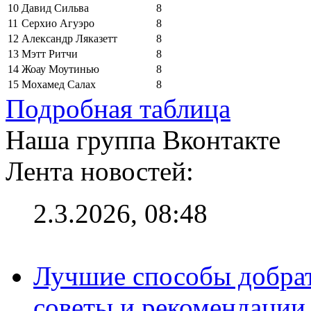
10
Давид Сильва
8
11
Серхио Агуэро
8
12
Александр Ляказетт
8
13
Мэтт Ритчи
8
14
Жоау Моутинью
8
15
Мохамед Салах
8
Подробная таблица
Наша группа Вконтакте
Лента новостей:
2.3.2026, 08:48
Лучшие способы добрат
советы и рекомендации