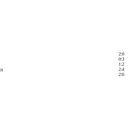
2:0
0:3
1:2
ед
2:4
2:0