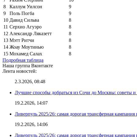
8
Каллум Уилсон
9
9
Поль Погба
9
10
Давид Сильва
8
11
Серхио Агуэро
8
12
Александр Ляказетт
8
13
Мэтт Ритчи
8
14
Жоау Моутинью
8
15
Мохамед Салах
8
Подробная таблица
Наша группа Вконтакте
Лента новостей:
2.3.2026, 08:48
Лучшие способы добраться из Сочи до Москвы: советы и
19.2.2026, 14:07
Ливерпуль 2025/26: самая дорогая трансферная кампания 
19.2.2026, 14:06
Ливерпуль 2025/26: самая дорогая трансферная кампания 