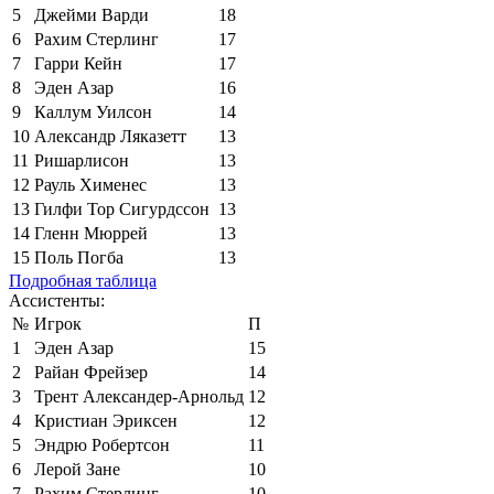
5
Джейми Варди
18
6
Рахим Стерлинг
17
7
Гарри Кейн
17
8
Эден Азар
16
9
Каллум Уилсон
14
10
Александр Ляказетт
13
11
Ришарлисон
13
12
Рауль Хименес
13
13
Гилфи Тор Сигурдссон
13
14
Гленн Мюррей
13
15
Поль Погба
13
Подробная таблица
Ассистенты:
№
Игрок
П
1
Эден Азар
15
2
Райан Фрейзер
14
3
Трент Александер-Арнольд
12
4
Кристиан Эриксен
12
5
Эндрю Робертсон
11
6
Лерой Зане
10
7
Рахим Стерлинг
10