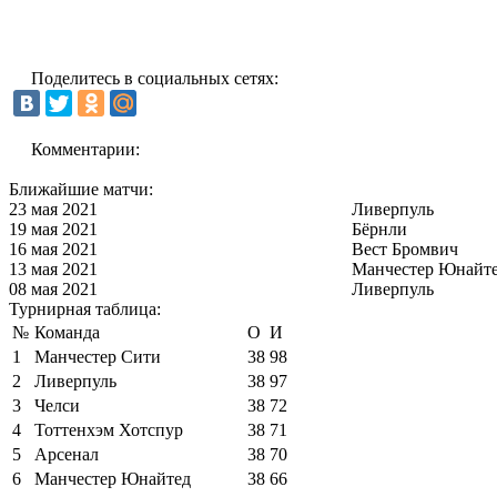
Поделитесь в социальных сетях:
Комментарии:
Ближайшие матчи:
23 мая 2021
Ливерпуль
19 мая 2021
Бёрнли
16 мая 2021
Вест Бромвич
13 мая 2021
Манчестер Юнайт
08 мая 2021
Ливерпуль
Турнирная таблица:
№
Команда
О
И
1
Манчестер Сити
38
98
2
Ливерпуль
38
97
3
Челси
38
72
4
Тоттенхэм Хотспур
38
71
5
Арсенал
38
70
6
Манчестер Юнайтед
38
66