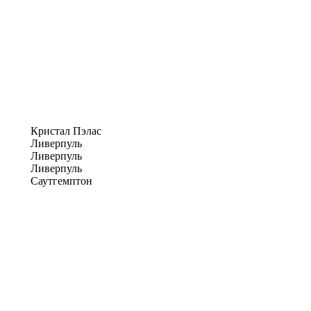
Кристал Пэлас
Ливерпуль
Ливерпуль
Ливерпуль
Саутгемптон