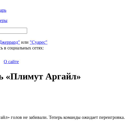
арь
феры
Джеррард"
или
"Суарес"
ь в социальных сетях:
О сайте
ть «Плимут Аргайл»
айл» голов не забивали. Теперь команды ожидает переигровка.