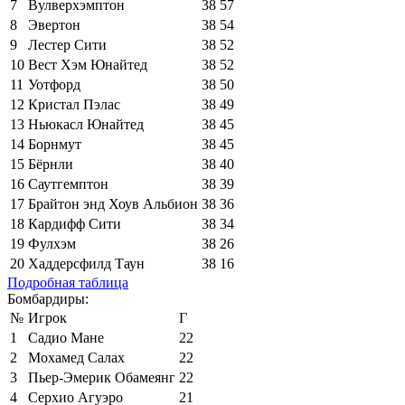
7
Вулверхэмптон
38
57
8
Эвертон
38
54
9
Лестер Сити
38
52
10
Вест Хэм Юнайтед
38
52
11
Уотфорд
38
50
12
Кристал Пэлас
38
49
13
Ньюкасл Юнайтед
38
45
14
Борнмут
38
45
15
Бёрнли
38
40
16
Саутгемптон
38
39
17
Брайтон энд Хоув Альбион
38
36
18
Кардифф Сити
38
34
19
Фулхэм
38
26
20
Хаддерсфилд Таун
38
16
Подробная таблица
Бомбардиры:
№
Игрок
Г
1
Садио Мане
22
2
Мохамед Салах
22
3
Пьер-Эмерик Обамеянг
22
4
Серхио Агуэро
21