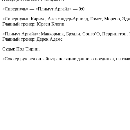
«Ливерпуль» — «Плимут Аргайл» — 0:0
«Ливерпуль»: Кариус, Александер-Арнолд, Гомес, Морено, Эдж
Главный тренер: Юрген Клопп.
«Плимут Аргайл»: Маккормик, Брэдли, Сонго’О, Перрингтон, Т
Главный тренер: Дерек Адамс.
Судья: Пол Тирни.
«Соккер.ру»
вел
онлайн-трансляцию
данного поединка, на гла