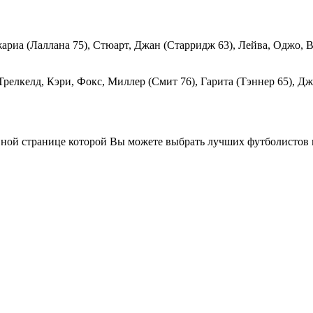
ариа (Лаллана 75), Стюарт, Джан (Старридж 63), Лейва, Оджо, 
релкелд, Кэри, Фокс, Миллер (Смит 76), Гарита (Тэннер 65), Дж
вной странице которой Вы можете выбрать лучших футболистов п