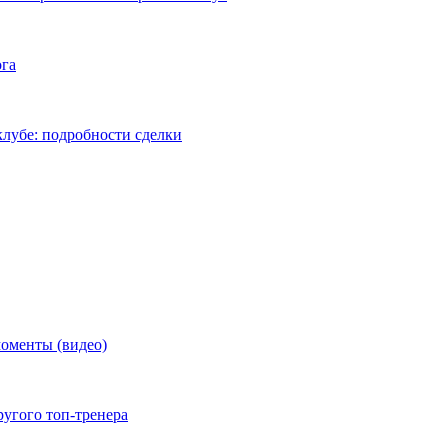
ога
лубе: подробности сделки
моменты (видео)
ругого топ-тренера