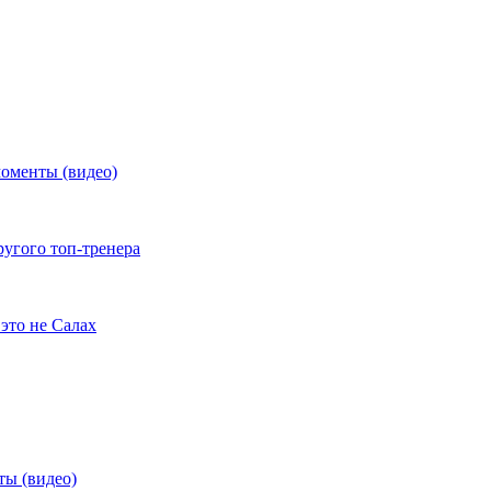
моменты (видео)
ругого топ-тренера
это не Салах
ты (видео)