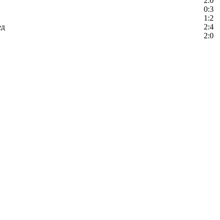
2:0
0:3
1:2
ед
2:4
2:0