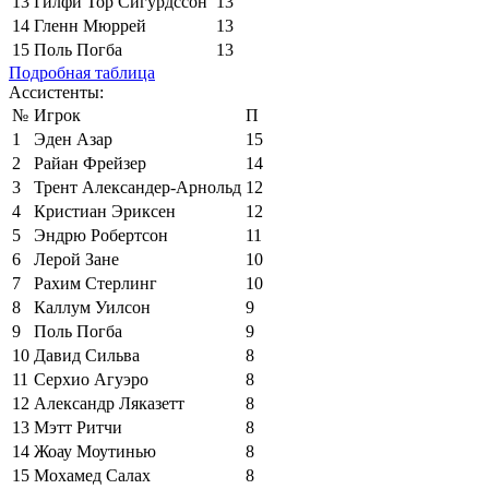
13
Гилфи Тор Сигурдссон
13
14
Гленн Мюррей
13
15
Поль Погба
13
Подробная таблица
Ассистенты:
№
Игрок
П
1
Эден Азар
15
2
Райан Фрейзер
14
3
Трент Александер-Арнольд
12
4
Кристиан Эриксен
12
5
Эндрю Робертсон
11
6
Лерой Зане
10
7
Рахим Стерлинг
10
8
Каллум Уилсон
9
9
Поль Погба
9
10
Давид Сильва
8
11
Серхио Агуэро
8
12
Александр Ляказетт
8
13
Мэтт Ритчи
8
14
Жоау Моутинью
8
15
Мохамед Салах
8