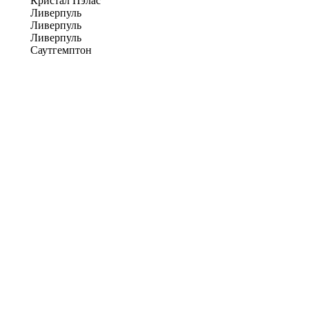
Кристал Пэлас
Ливерпуль
Ливерпуль
Ливерпуль
Саутгемптон