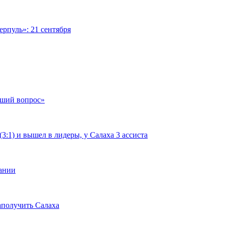
рпуль»: 21 сентября
чший вопрос»
:1) и вышел в лидеры, у Салаха 3 ассиста
мании
аполучить Салаха