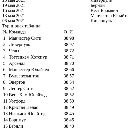
23 мая 2021
Ливерпуль
19 мая 2021
Бёрнли
16 мая 2021
Вест Бромвич
13 мая 2021
Манчестер Юнайт
08 мая 2021
Ливерпуль
Турнирная таблица:
№
Команда
О
И
1
Манчестер Сити
38
98
2
Ливерпуль
38
97
3
Челси
38
72
4
Тоттенхэм Хотспур
38
71
5
Арсенал
38
70
6
Манчестер Юнайтед
38
66
7
Вулверхэмптон
38
57
8
Эвертон
38
54
9
Лестер Сити
38
52
10
Вест Хэм Юнайтед
38
52
11
Уотфорд
38
50
12
Кристал Пэлас
38
49
13
Ньюкасл Юнайтед
38
45
14
Борнмут
38
45
15
Бёрнли
38
40