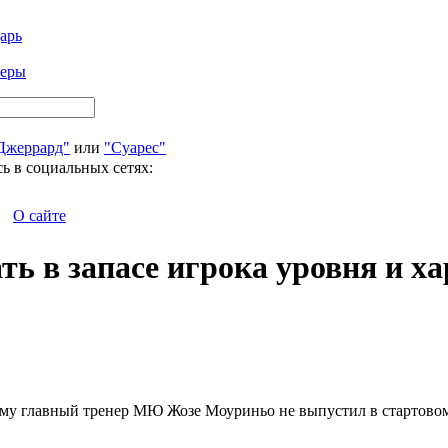
арь
феры
Джеррард"
или
"Суарес"
ь в социальных сетях:
О сайте
ть в запасе игрока уровня и х
ему главный тренер МЮ Жозе Моуриньо не выпустил в стартовом