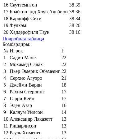
16
Саутгемптон
38
39
17
Брайтон энд Хоув Альбион
38
36
18
Кардифф Сити
38
34
19
Фулхэм
38
26
20
Хаддерсфилд Таун
38
16
Подробная таблица
Бомбардиры:
№
Игрок
Г
1
Садио Мане
22
2
Мохамед Салах
22
3
Пьер-Эмерик Обамеянг
22
4
Серхио Агуэро
21
5
Джейми Варди
18
6
Рахим Стерлинг
17
7
Гарри Кейн
17
8
Эден Азар
16
9
Каллум Уилсон
14
10
Александр Ляказетт
13
11
Ришарлисон
13
12
Рауль Хименес
13