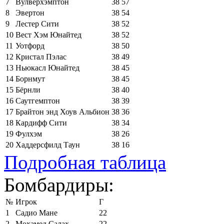
7
Вулверхэмптон
38
57
8
Эвертон
38
54
9
Лестер Сити
38
52
10
Вест Хэм Юнайтед
38
52
11
Уотфорд
38
50
12
Кристал Пэлас
38
49
13
Ньюкасл Юнайтед
38
45
14
Борнмут
38
45
15
Бёрнли
38
40
16
Саутгемптон
38
39
17
Брайтон энд Хоув Альбион
38
36
18
Кардифф Сити
38
34
19
Фулхэм
38
26
20
Хаддерсфилд Таун
38
16
Подробная таблица
Бомбардиры:
№
Игрок
Г
1
Садио Мане
22
2
Мохамед Салах
22