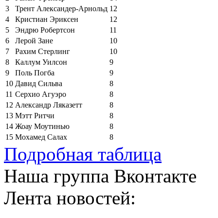
3
Трент Александер-Арнольд
12
4
Кристиан Эриксен
12
5
Эндрю Робертсон
11
6
Лерой Зане
10
7
Рахим Стерлинг
10
8
Каллум Уилсон
9
9
Поль Погба
9
10
Давид Сильва
8
11
Серхио Агуэро
8
12
Александр Ляказетт
8
13
Мэтт Ритчи
8
14
Жоау Моутинью
8
15
Мохамед Салах
8
Подробная таблица
Наша группа Вконтакте
Лента новостей: