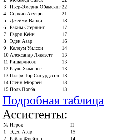
3
Пьер-Эмерик Обамеянг
22
4
Серхио Агуэро
21
5
Джейми Варди
18
6
Рахим Стерлинг
17
7
Гарри Кейн
17
8
Эден Азар
16
9
Каллум Уилсон
14
10
Александр Ляказетт
13
11
Ришарлисон
13
12
Рауль Хименес
13
13
Гилфи Тор Сигурдссон
13
14
Гленн Мюррей
13
15
Поль Погба
13
Подробная таблица
Ассистенты:
№
Игрок
П
1
Эден Азар
15
2
Райан Фрейзер
14