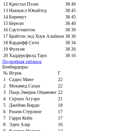
12
Кристал Пэлас
38
49
13
Ньюкасл Юнайтед
38
45
14
Борнмут
38
45
15
Бёрнли
38
40
16
Саутгемптон
38
39
17
Брайтон энд Хоув Альбион
38
36
18
Кардифф Сити
38
34
19
Фулхэм
38
26
20
Хаддерсфилд Таун
38
16
Подробная таблица
Бомбардиры:
№
Игрок
Г
1
Садио Мане
22
2
Мохамед Салах
22
3
Пьер-Эмерик Обамеянг
22
4
Серхио Агуэро
21
5
Джейми Варди
18
6
Рахим Стерлинг
17
7
Гарри Кейн
17
8
Эден Азар
16
9
Каллум Уилсон
14