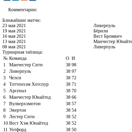
Комментарии:
Ближайшие матчи:
23 мая 2021
Ливерпуль
19 мая 2021
Бёрнли
16 мая 2021
Вест Бромвич
13 мая 2021
Манчестер Юнайт
08 мая 2021
Ливерпуль
Турнирная таблица:
№
Команда
О
И
1
Манчестер Сити
38
98
2
Ливерпуль
38
97
3
Челси
38
72
4
Тоттенхэм Хотспур
38
71
5
Арсенал
38
70
6
Манчестер Юнайтед
38
66
7
Вулверхэмптон
38
57
8
Эвертон
38
54
9
Лестер Сити
38
52
10
Вест Хэм Юнайтед
38
52
11
Уотфорд
38
50