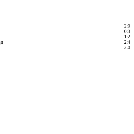
2:0
0:3
1:2
ед
2:4
2:0