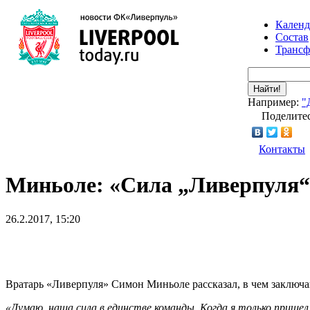
Календ
Состав
Транс
Найти!
Например:
"
Поделитес
Контакты
Миньоле: «Сила „Ливерпуля“ 
26.2.2017, 15:20
Вратарь «Ливерпуля» Симон Миньоле рассказал, в чем заклю
«Думаю, наша сила в единстве команды. Когда я только пришел