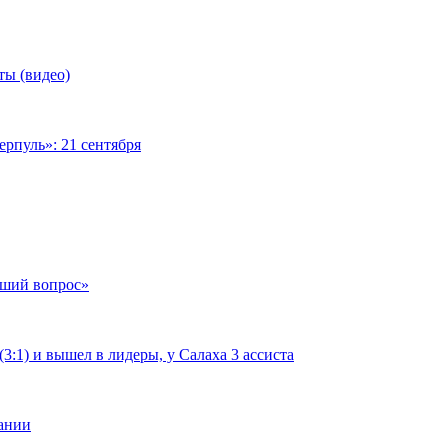
ты (видео)
рпуль»: 21 сентября
чший вопрос»
:1) и вышел в лидеры, у Салаха 3 ассиста
мании