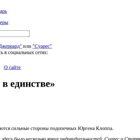
арь
феры
Джеррард"
или
"Суарес"
ь в социальных сетях:
О сайте
в единстве»
чаются сильные стороны подопечных Юргена Клоппа.
, здесь было несколько ярких индивидуальностей. Суарес и Стар