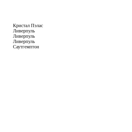
Кристал Пэлас
Ливерпуль
Ливерпуль
Ливерпуль
Саутгемптон