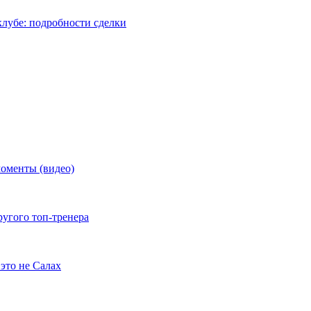
лубе: подробности сделки
моменты (видео)
ругого топ-тренера
это не Салах