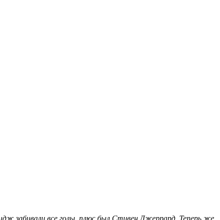
ридж забивали все голы, плюс был Стивен Джеррард. Теперь же