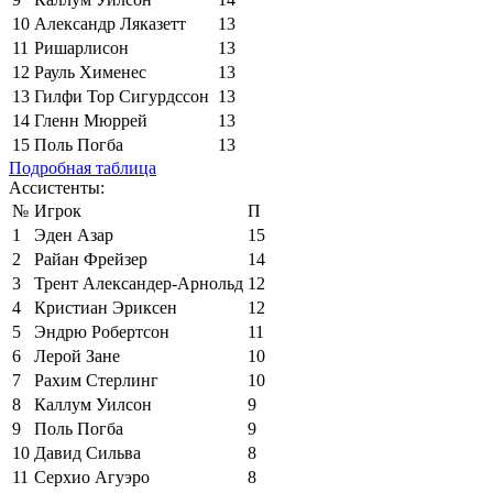
10
Александр Ляказетт
13
11
Ришарлисон
13
12
Рауль Хименес
13
13
Гилфи Тор Сигурдссон
13
14
Гленн Мюррей
13
15
Поль Погба
13
Подробная таблица
Ассистенты:
№
Игрок
П
1
Эден Азар
15
2
Райан Фрейзер
14
3
Трент Александер-Арнольд
12
4
Кристиан Эриксен
12
5
Эндрю Робертсон
11
6
Лерой Зане
10
7
Рахим Стерлинг
10
8
Каллум Уилсон
9
9
Поль Погба
9
10
Давид Сильва
8
11
Серхио Агуэро
8