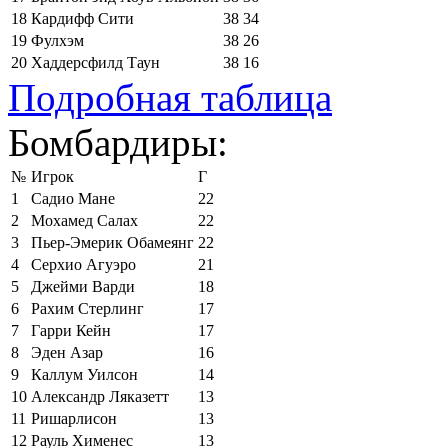
18
Кардифф Сити
38
34
19
Фулхэм
38
26
20
Хаддерсфилд Таун
38
16
Подробная таблица
Бомбардиры:
№
Игрок
Г
1
Садио Мане
22
2
Мохамед Салах
22
3
Пьер-Эмерик Обамеянг
22
4
Серхио Агуэро
21
5
Джейми Варди
18
6
Рахим Стерлинг
17
7
Гарри Кейн
17
8
Эден Азар
16
9
Каллум Уилсон
14
10
Александр Ляказетт
13
11
Ришарлисон
13
12
Рауль Хименес
13