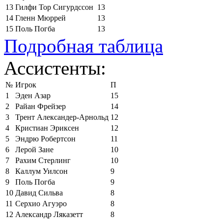
13
Гилфи Тор Сигурдссон
13
14
Гленн Мюррей
13
15
Поль Погба
13
Подробная таблица
Ассистенты:
№
Игрок
П
1
Эден Азар
15
2
Райан Фрейзер
14
3
Трент Александер-Арнольд
12
4
Кристиан Эриксен
12
5
Эндрю Робертсон
11
6
Лерой Зане
10
7
Рахим Стерлинг
10
8
Каллум Уилсон
9
9
Поль Погба
9
10
Давид Сильва
8
11
Серхио Агуэро
8
12
Александр Ляказетт
8