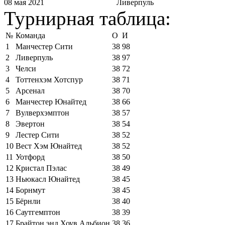
08 мая 2021
Ливерпуль
Турнирная таблица:
№
Команда
О
И
1
Манчестер Сити
38
98
2
Ливерпуль
38
97
3
Челси
38
72
4
Тоттенхэм Хотспур
38
71
5
Арсенал
38
70
6
Манчестер Юнайтед
38
66
7
Вулверхэмптон
38
57
8
Эвертон
38
54
9
Лестер Сити
38
52
10
Вест Хэм Юнайтед
38
52
11
Уотфорд
38
50
12
Кристал Пэлас
38
49
13
Ньюкасл Юнайтед
38
45
14
Борнмут
38
45
15
Бёрнли
38
40
16
Саутгемптон
38
39
17
Брайтон энд Хоув Альбион
38
36