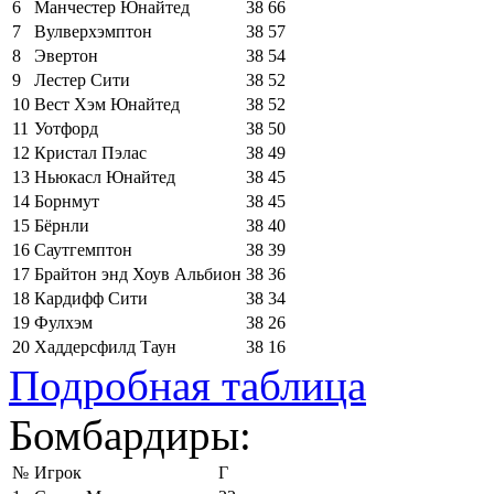
6
Манчестер Юнайтед
38
66
7
Вулверхэмптон
38
57
8
Эвертон
38
54
9
Лестер Сити
38
52
10
Вест Хэм Юнайтед
38
52
11
Уотфорд
38
50
12
Кристал Пэлас
38
49
13
Ньюкасл Юнайтед
38
45
14
Борнмут
38
45
15
Бёрнли
38
40
16
Саутгемптон
38
39
17
Брайтон энд Хоув Альбион
38
36
18
Кардифф Сити
38
34
19
Фулхэм
38
26
20
Хаддерсфилд Таун
38
16
Подробная таблица
Бомбардиры:
№
Игрок
Г