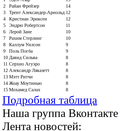
2
Райан Фрейзер
14
3
Трент Александер-Арнольд
12
4
Кристиан Эриксен
12
5
Эндрю Робертсон
11
6
Лерой Зане
10
7
Рахим Стерлинг
10
8
Каллум Уилсон
9
9
Поль Погба
9
10
Давид Сильва
8
11
Серхио Агуэро
8
12
Александр Ляказетт
8
13
Мэтт Ритчи
8
14
Жоау Моутинью
8
15
Мохамед Салах
8
Подробная таблица
Наша группа Вконтакте
Лента новостей: