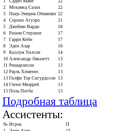
1
Садио Мане
22
2
Мохамед Салах
22
3
Пьер-Эмерик Обамеянг
22
4
Серхио Агуэро
21
5
Джейми Варди
18
6
Рахим Стерлинг
17
7
Гарри Кейн
17
8
Эден Азар
16
9
Каллум Уилсон
14
10
Александр Ляказетт
13
11
Ришарлисон
13
12
Рауль Хименес
13
13
Гилфи Тор Сигурдссон
13
14
Гленн Мюррей
13
15
Поль Погба
13
Подробная таблица
Ассистенты:
№
Игрок
П
1
Эден Азар
15