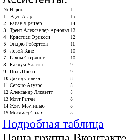
№
Игрок
П
1
Эден Азар
15
2
Райан Фрейзер
14
3
Трент Александер-Арнольд
12
4
Кристиан Эриксен
12
5
Эндрю Робертсон
11
6
Лерой Зане
10
7
Рахим Стерлинг
10
8
Каллум Уилсон
9
9
Поль Погба
9
10
Давид Сильва
8
11
Серхио Агуэро
8
12
Александр Ляказетт
8
13
Мэтт Ритчи
8
14
Жоау Моутинью
8
15
Мохамед Салах
8
Подробная таблица
Наша группа Вконтакте