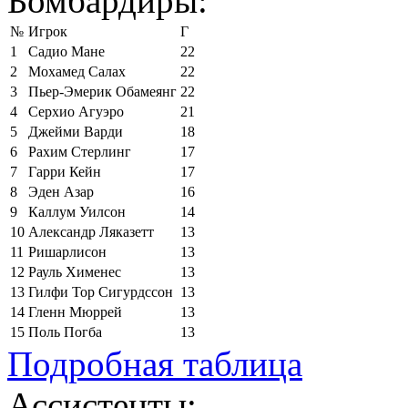
Бомбардиры:
№
Игрок
Г
1
Садио Мане
22
2
Мохамед Салах
22
3
Пьер-Эмерик Обамеянг
22
4
Серхио Агуэро
21
5
Джейми Варди
18
6
Рахим Стерлинг
17
7
Гарри Кейн
17
8
Эден Азар
16
9
Каллум Уилсон
14
10
Александр Ляказетт
13
11
Ришарлисон
13
12
Рауль Хименес
13
13
Гилфи Тор Сигурдссон
13
14
Гленн Мюррей
13
15
Поль Погба
13
Подробная таблица
Ассистенты: