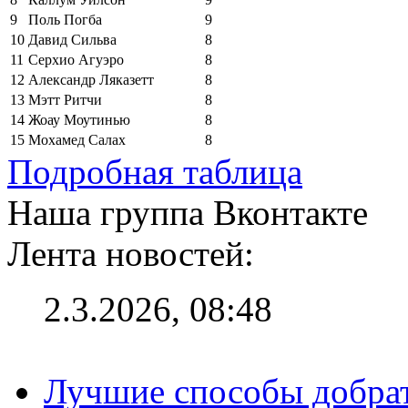
9
Поль Погба
9
10
Давид Сильва
8
11
Серхио Агуэро
8
12
Александр Ляказетт
8
13
Мэтт Ритчи
8
14
Жоау Моутинью
8
15
Мохамед Салах
8
Подробная таблица
Наша группа Вконтакте
Лента новостей:
2.3.2026, 08:48
Лучшие способы добрат