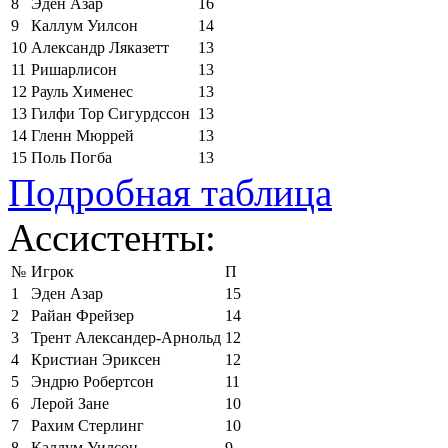
8
Эден Азар
16
9
Каллум Уилсон
14
10
Александр Ляказетт
13
11
Ришарлисон
13
12
Рауль Хименес
13
13
Гилфи Тор Сигурдссон
13
14
Гленн Мюррей
13
15
Поль Погба
13
Подробная таблица
Ассистенты:
№
Игрок
П
1
Эден Азар
15
2
Райан Фрейзер
14
3
Трент Александер-Арнольд
12
4
Кристиан Эриксен
12
5
Эндрю Робертсон
11
6
Лерой Зане
10
7
Рахим Стерлинг
10
8
Каллум Уилсон
9