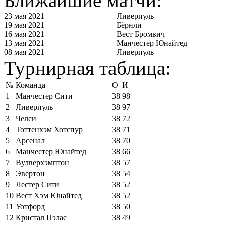
Ближайшие матчи:
23 мая 2021
Ливерпуль
19 мая 2021
Бёрнли
16 мая 2021
Вест Бромвич
13 мая 2021
Манчестер Юнайтед
08 мая 2021
Ливерпуль
Турнирная таблица:
№
Команда
О
И
1
Манчестер Сити
38
98
2
Ливерпуль
38
97
3
Челси
38
72
4
Тоттенхэм Хотспур
38
71
5
Арсенал
38
70
6
Манчестер Юнайтед
38
66
7
Вулверхэмптон
38
57
8
Эвертон
38
54
9
Лестер Сити
38
52
10
Вест Хэм Юнайтед
38
52
11
Уотфорд
38
50
12
Кристал Пэлас
38
49