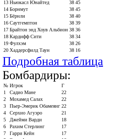
13
Ньюкасл Юнайтед
38
45
14
Борнмут
38
45
15
Бёрнли
38
40
16
Саутгемптон
38
39
17
Брайтон энд Хоув Альбион
38
36
18
Кардифф Сити
38
34
19
Фулхэм
38
26
20
Хаддерсфилд Таун
38
16
Подробная таблица
Бомбардиры:
№
Игрок
Г
1
Садио Мане
22
2
Мохамед Салах
22
3
Пьер-Эмерик Обамеянг
22
4
Серхио Агуэро
21
5
Джейми Варди
18
6
Рахим Стерлинг
17
7
Гарри Кейн
17