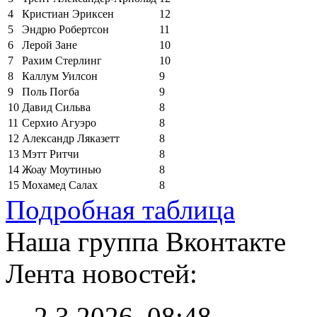
4
Кристиан Эриксен
12
5
Эндрю Робертсон
11
6
Лерой Зане
10
7
Рахим Стерлинг
10
8
Каллум Уилсон
9
9
Поль Погба
9
10
Давид Сильва
8
11
Серхио Агуэро
8
12
Александр Ляказетт
8
13
Мэтт Ритчи
8
14
Жоау Моутинью
8
15
Мохамед Салах
8
Подробная таблица
Наша группа Вконтакте
Лента новостей:
2.3.2026, 08:48