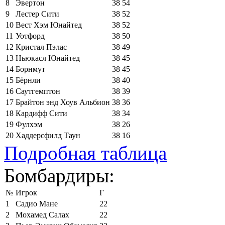
8
Эвертон
38
54
9
Лестер Сити
38
52
10
Вест Хэм Юнайтед
38
52
11
Уотфорд
38
50
12
Кристал Пэлас
38
49
13
Ньюкасл Юнайтед
38
45
14
Борнмут
38
45
15
Бёрнли
38
40
16
Саутгемптон
38
39
17
Брайтон энд Хоув Альбион
38
36
18
Кардифф Сити
38
34
19
Фулхэм
38
26
20
Хаддерсфилд Таун
38
16
Подробная таблица
Бомбардиры:
№
Игрок
Г
1
Садио Мане
22
2
Мохамед Салах
22