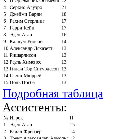
3
Пьер-Эмерик Обамеянг
22
4
Серхио Агуэро
21
5
Джейми Варди
18
6
Рахим Стерлинг
17
7
Гарри Кейн
17
8
Эден Азар
16
9
Каллум Уилсон
14
10
Александр Ляказетт
13
11
Ришарлисон
13
12
Рауль Хименес
13
13
Гилфи Тор Сигурдссон
13
14
Гленн Мюррей
13
15
Поль Погба
13
Подробная таблица
Ассистенты:
№
Игрок
П
1
Эден Азар
15
2
Райан Фрейзер
14
3
Трент Александер-Арнольд
12