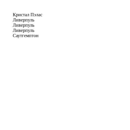
Кристал Пэлас
Ливерпуль
Ливерпуль
Ливерпуль
Саутгемптон