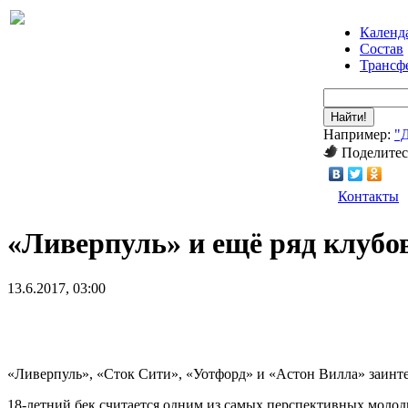
Календ
Состав
Трансф
Найти!
Например:
"
Поделитес
Контакты
«Ливерпуль» и ещё ряд клубов
13.6.2017, 03:00
«Ливерпуль», «Сток Сити», «Уотфорд» и «Астон Вилла» заин
18-летний бек считается одним из самых перспективных молоды