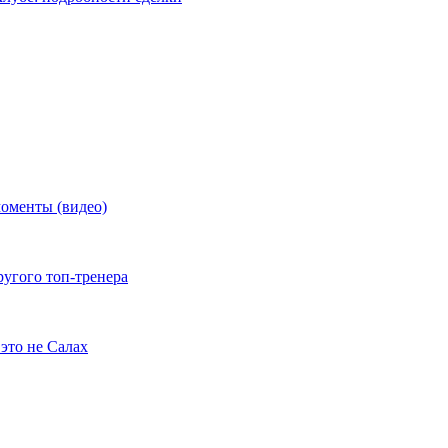
моменты (видео)
ругого топ-тренера
это не Салах