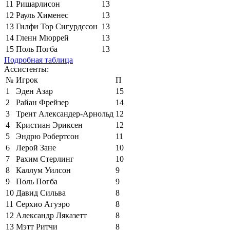
11
Ришарлисон
13
12
Рауль Хименес
13
13
Гилфи Тор Сигурдссон
13
14
Гленн Мюррей
13
15
Поль Погба
13
Подробная таблица
Ассистенты:
№
Игрок
П
1
Эден Азар
15
2
Райан Фрейзер
14
3
Трент Александер-Арнольд
12
4
Кристиан Эриксен
12
5
Эндрю Робертсон
11
6
Лерой Зане
10
7
Рахим Стерлинг
10
8
Каллум Уилсон
9
9
Поль Погба
9
10
Давид Сильва
8
11
Серхио Агуэро
8
12
Александр Ляказетт
8
13
Мэтт Ритчи
8