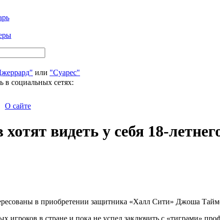
арь
еры
Джеррард"
или
"Суарес"
ь в социальных сетях:
О сайте
 хотят видеть у себя 18-летне
тересованы в приобретении защитника «Халл Сити» Джоша Тайм
х игроков в стране и пока не успел заключить с «тиграми» про