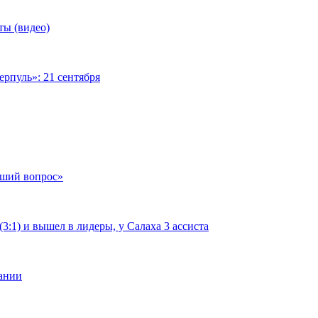
ты (видео)
рпуль»: 21 сентября
чший вопрос»
:1) и вышел в лидеры, у Салаха 3 ассиста
мании