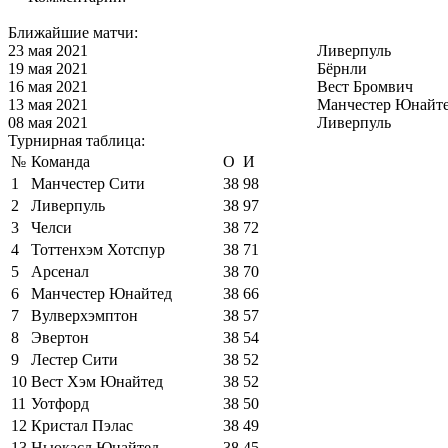
Ближайшие матчи:
23 мая 2021
Ливерпуль
19 мая 2021
Бёрнли
16 мая 2021
Вест Бромвич
13 мая 2021
Манчестер Юнайт
08 мая 2021
Ливерпуль
Турнирная таблица:
№
Команда
О
И
1
Манчестер Сити
38
98
2
Ливерпуль
38
97
3
Челси
38
72
4
Тоттенхэм Хотспур
38
71
5
Арсенал
38
70
6
Манчестер Юнайтед
38
66
7
Вулверхэмптон
38
57
8
Эвертон
38
54
9
Лестер Сити
38
52
10
Вест Хэм Юнайтед
38
52
11
Уотфорд
38
50
12
Кристал Пэлас
38
49
13
Ньюкасл Юнайтед
38
45