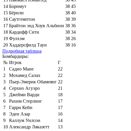
14
Борнмут
38
45
15
Бёрнли
38
40
16
Саутгемптон
38
39
17
Брайтон энд Хоув Альбион
38
36
18
Кардифф Сити
38
34
19
Фулхэм
38
26
20
Хаддерсфилд Таун
38
16
Подробная таблица
Бомбардиры:
№
Игрок
Г
1
Садио Мане
22
2
Мохамед Салах
22
3
Пьер-Эмерик Обамеянг
22
4
Серхио Агуэро
21
5
Джейми Варди
18
6
Рахим Стерлинг
17
7
Гарри Кейн
17
8
Эден Азар
16
9
Каллум Уилсон
14
10
Александр Ляказетт
13