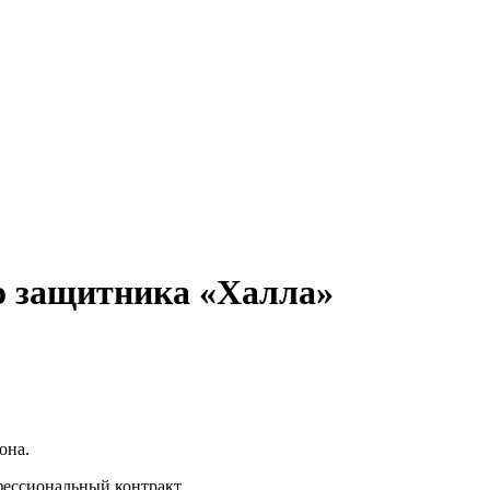
го защитника «Халла»
она.
фессиональный контракт.