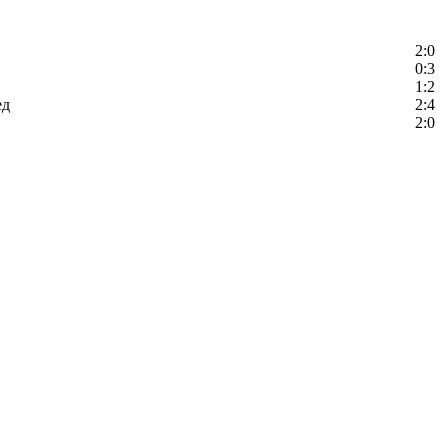
2:0
0:3
1:2
ед
2:4
2:0