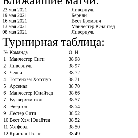
Ближайшие матчи:
23 мая 2021
Ливерпуль
19 мая 2021
Бёрнли
16 мая 2021
Вест Бромвич
13 мая 2021
Манчестер Юнайтед
08 мая 2021
Ливерпуль
Турнирная таблица:
№
Команда
О
И
1
Манчестер Сити
38
98
2
Ливерпуль
38
97
3
Челси
38
72
4
Тоттенхэм Хотспур
38
71
5
Арсенал
38
70
6
Манчестер Юнайтед
38
66
7
Вулверхэмптон
38
57
8
Эвертон
38
54
9
Лестер Сити
38
52
10
Вест Хэм Юнайтед
38
52
11
Уотфорд
38
50
12
Кристал Пэлас
38
49