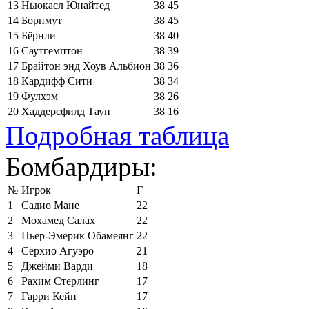
13
Ньюкасл Юнайтед
38
45
14
Борнмут
38
45
15
Бёрнли
38
40
16
Саутгемптон
38
39
17
Брайтон энд Хоув Альбион
38
36
18
Кардифф Сити
38
34
19
Фулхэм
38
26
20
Хаддерсфилд Таун
38
16
Подробная таблица
Бомбардиры:
№
Игрок
Г
1
Садио Мане
22
2
Мохамед Салах
22
3
Пьер-Эмерик Обамеянг
22
4
Серхио Агуэро
21
5
Джейми Варди
18
6
Рахим Стерлинг
17
7
Гарри Кейн
17