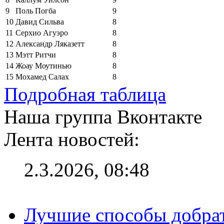
9
Поль Погба
9
10
Давид Сильва
8
11
Серхио Агуэро
8
12
Александр Ляказетт
8
13
Мэтт Ритчи
8
14
Жоау Моутинью
8
15
Мохамед Салах
8
Подробная таблица
Наша группа Вконтакте
Лента новостей:
2.3.2026, 08:48
Лучшие способы добрат