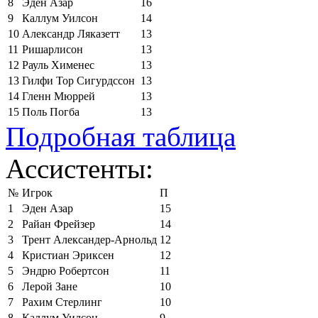
8
Эден Азар
16
9
Каллум Уилсон
14
10
Александр Ляказетт
13
11
Ришарлисон
13
12
Рауль Хименес
13
13
Гилфи Тор Сигурдссон
13
14
Гленн Мюррей
13
15
Поль Погба
13
Подробная таблица
Ассистенты:
№
Игрок
П
1
Эден Азар
15
2
Райан Фрейзер
14
3
Трент Александер-Арнольд
12
4
Кристиан Эриксен
12
5
Эндрю Робертсон
11
6
Лерой Зане
10
7
Рахим Стерлинг
10
8
Каллум Уилсон
9