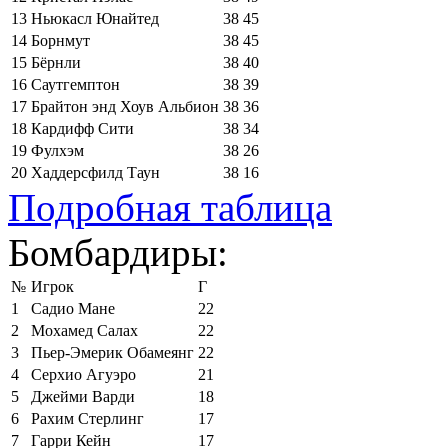
13
Ньюкасл Юнайтед
38
45
14
Борнмут
38
45
15
Бёрнли
38
40
16
Саутгемптон
38
39
17
Брайтон энд Хоув Альбион
38
36
18
Кардифф Сити
38
34
19
Фулхэм
38
26
20
Хаддерсфилд Таун
38
16
Подробная таблица
Бомбардиры:
№
Игрок
Г
1
Садио Мане
22
2
Мохамед Салах
22
3
Пьер-Эмерик Обамеянг
22
4
Серхио Агуэро
21
5
Джейми Варди
18
6
Рахим Стерлинг
17
7
Гарри Кейн
17