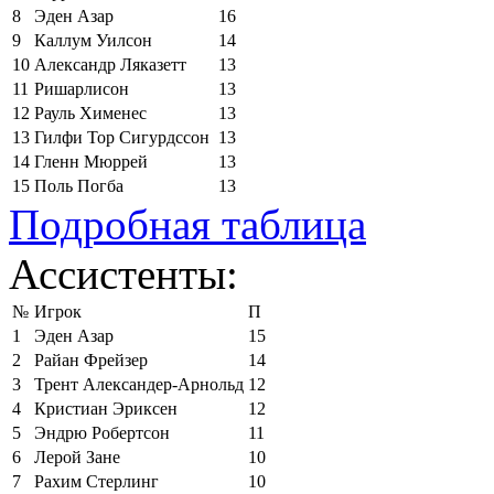
8
Эден Азар
16
9
Каллум Уилсон
14
10
Александр Ляказетт
13
11
Ришарлисон
13
12
Рауль Хименес
13
13
Гилфи Тор Сигурдссон
13
14
Гленн Мюррей
13
15
Поль Погба
13
Подробная таблица
Ассистенты:
№
Игрок
П
1
Эден Азар
15
2
Райан Фрейзер
14
3
Трент Александер-Арнольд
12
4
Кристиан Эриксен
12
5
Эндрю Робертсон
11
6
Лерой Зане
10
7
Рахим Стерлинг
10