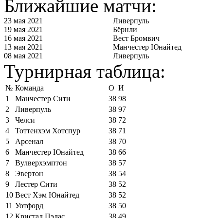
Ближайшие матчи:
23 мая 2021
Ливерпуль
19 мая 2021
Бёрнли
16 мая 2021
Вест Бромвич
13 мая 2021
Манчестер Юнайтед
08 мая 2021
Ливерпуль
Турнирная таблица:
№
Команда
О
И
1
Манчестер Сити
38
98
2
Ливерпуль
38
97
3
Челси
38
72
4
Тоттенхэм Хотспур
38
71
5
Арсенал
38
70
6
Манчестер Юнайтед
38
66
7
Вулверхэмптон
38
57
8
Эвертон
38
54
9
Лестер Сити
38
52
10
Вест Хэм Юнайтед
38
52
11
Уотфорд
38
50
12
Кристал Пэлас
38
49