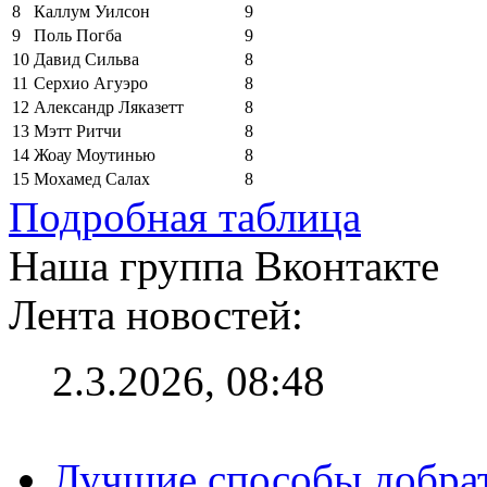
8
Каллум Уилсон
9
9
Поль Погба
9
10
Давид Сильва
8
11
Серхио Агуэро
8
12
Александр Ляказетт
8
13
Мэтт Ритчи
8
14
Жоау Моутинью
8
15
Мохамед Салах
8
Подробная таблица
Наша группа Вконтакте
Лента новостей:
2.3.2026, 08:48
Лучшие способы добрат