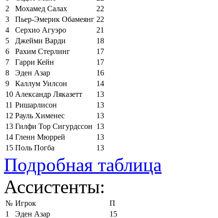
2
Мохамед Салах
22
3
Пьер-Эмерик Обамеянг
22
4
Серхио Агуэро
21
5
Джейми Варди
18
6
Рахим Стерлинг
17
7
Гарри Кейн
17
8
Эден Азар
16
9
Каллум Уилсон
14
10
Александр Ляказетт
13
11
Ришарлисон
13
12
Рауль Хименес
13
13
Гилфи Тор Сигурдссон
13
14
Гленн Мюррей
13
15
Поль Погба
13
Подробная таблица
Ассистенты:
№
Игрок
П
1
Эден Азар
15