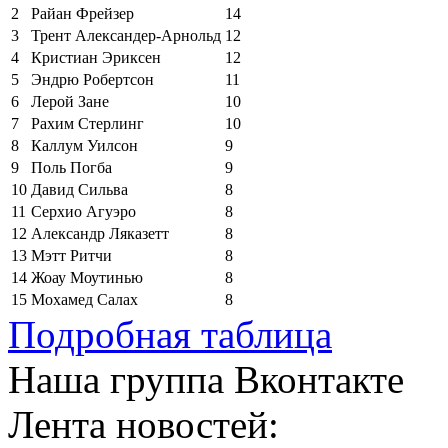
2
Райан Фрейзер
14
3
Трент Александер-Арнольд
12
4
Кристиан Эриксен
12
5
Эндрю Робертсон
11
6
Лерой Зане
10
7
Рахим Стерлинг
10
8
Каллум Уилсон
9
9
Поль Погба
9
10
Давид Сильва
8
11
Серхио Агуэро
8
12
Александр Ляказетт
8
13
Мэтт Ритчи
8
14
Жоау Моутинью
8
15
Мохамед Салах
8
Подробная таблица
Наша группа Вконтакте
Лента новостей: