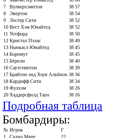
7
Вулверхэмптон
38
57
8
Эвертон
38
54
9
Лестер Сити
38
52
10
Вест Хэм Юнайтед
38
52
11
Уотфорд
38
50
12
Кристал Пэлас
38
49
13
Ньюкасл Юнайтед
38
45
14
Борнмут
38
45
15
Бёрнли
38
40
16
Саутгемптон
38
39
17
Брайтон энд Хоув Альбион
38
36
18
Кардифф Сити
38
34
19
Фулхэм
38
26
20
Хаддерсфилд Таун
38
16
Подробная таблица
Бомбардиры:
№
Игрок
Г
1
Садио Мане
22