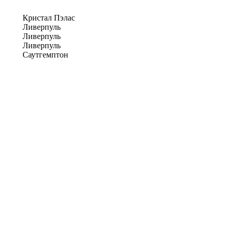
Кристал Пэлас
Ливерпуль
Ливерпуль
Ливерпуль
Саутгемптон