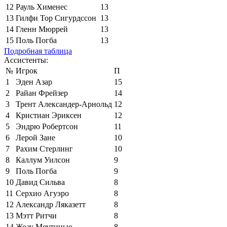
12
Рауль Хименес
13
13
Гилфи Тор Сигурдссон
13
14
Гленн Мюррей
13
15
Поль Погба
13
Подробная таблица
Ассистенты:
№
Игрок
П
1
Эден Азар
15
2
Райан Фрейзер
14
3
Трент Александер-Арнольд
12
4
Кристиан Эриксен
12
5
Эндрю Робертсон
11
6
Лерой Зане
10
7
Рахим Стерлинг
10
8
Каллум Уилсон
9
9
Поль Погба
9
10
Давид Сильва
8
11
Серхио Агуэро
8
12
Александр Ляказетт
8
13
Мэтт Ритчи
8
14
Жоау Моутинью
8