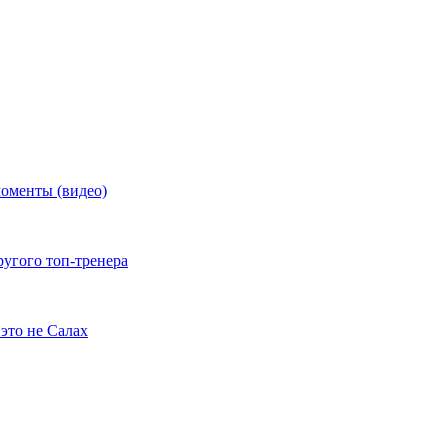
моменты (видео)
ругого топ-тренера
это не Салах