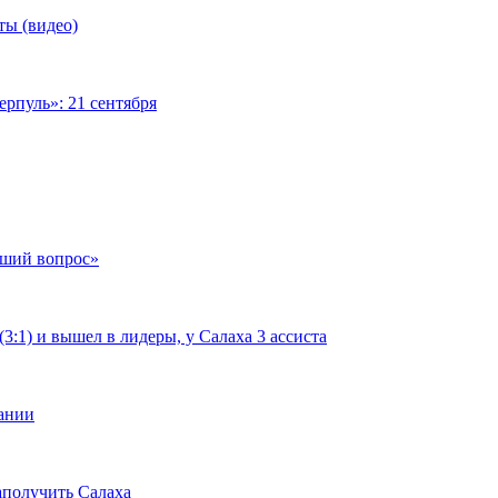
ты (видео)
рпуль»: 21 сентября
чший вопрос»
:1) и вышел в лидеры, у Салаха 3 ассиста
мании
аполучить Салаха