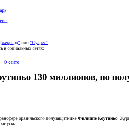
арь
феры
Джеррард"
или
"Суарес"
ь в социальных сетях:
О сайте
оутиньо 130 миллионов, но пол
рансфере бразильского полузащитнике
Филиппе Коутиньо
. Жур
бонусы.