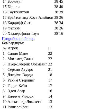
14
Борнмут
38
45
15
Бёрнли
38
40
16
Саутгемптон
38
39
17
Брайтон энд Хоув Альбион
38
36
18
Кардифф Сити
38
34
19
Фулхэм
38
26
20
Хаддерсфилд Таун
38
16
Подробная таблица
Бомбардиры:
№
Игрок
Г
1
Садио Мане
22
2
Мохамед Салах
22
3
Пьер-Эмерик Обамеянг
22
4
Серхио Агуэро
21
5
Джейми Варди
18
6
Рахим Стерлинг
17
7
Гарри Кейн
17
8
Эден Азар
16
9
Каллум Уилсон
14
10
Александр Ляказетт
13
11
Ришарлисон
13