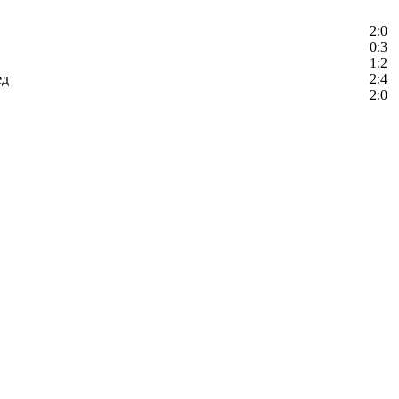
2:0
0:3
1:2
ед
2:4
2:0