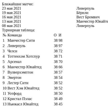
Ближайшие матчи:
23 мая 2021
Ливерпуль
19 мая 2021
Бёрнли
16 мая 2021
Вест Бромвич
13 мая 2021
Манчестер Юнайт
08 мая 2021
Ливерпуль
Турнирная таблица:
№
Команда
О
И
1
Манчестер Сити
38
98
2
Ливерпуль
38
97
3
Челси
38
72
4
Тоттенхэм Хотспур
38
71
5
Арсенал
38
70
6
Манчестер Юнайтед
38
66
7
Вулверхэмптон
38
57
8
Эвертон
38
54
9
Лестер Сити
38
52
10
Вест Хэм Юнайтед
38
52
11
Уотфорд
38
50
12
Кристал Пэлас
38
49
13
Ньюкасл Юнайтед
38
45