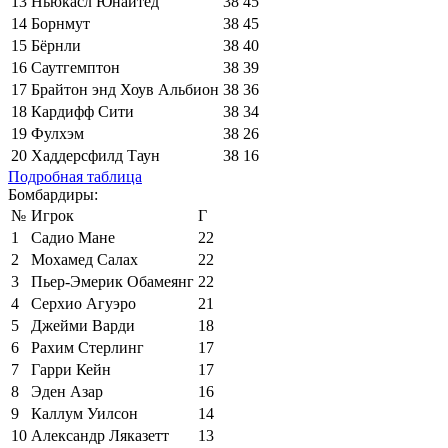
13
Ньюкасл Юнайтед
38
45
14
Борнмут
38
45
15
Бёрнли
38
40
16
Саутгемптон
38
39
17
Брайтон энд Хоув Альбион
38
36
18
Кардифф Сити
38
34
19
Фулхэм
38
26
20
Хаддерсфилд Таун
38
16
Подробная таблица
Бомбардиры:
№
Игрок
Г
1
Садио Мане
22
2
Мохамед Салах
22
3
Пьер-Эмерик Обамеянг
22
4
Серхио Агуэро
21
5
Джейми Варди
18
6
Рахим Стерлинг
17
7
Гарри Кейн
17
8
Эден Азар
16
9
Каллум Уилсон
14
10
Александр Ляказетт
13