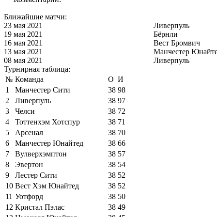
Ближайшие матчи:
23 мая 2021
Ливерпуль
19 мая 2021
Бёрнли
16 мая 2021
Вест Бромвич
13 мая 2021
Манчестер Юнайт
08 мая 2021
Ливерпуль
Турнирная таблица:
№
Команда
О
И
1
Манчестер Сити
38
98
2
Ливерпуль
38
97
3
Челси
38
72
4
Тоттенхэм Хотспур
38
71
5
Арсенал
38
70
6
Манчестер Юнайтед
38
66
7
Вулверхэмптон
38
57
8
Эвертон
38
54
9
Лестер Сити
38
52
10
Вест Хэм Юнайтед
38
52
11
Уотфорд
38
50
12
Кристал Пэлас
38
49