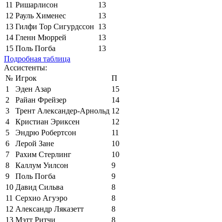
11
Ришарлисон
13
12
Рауль Хименес
13
13
Гилфи Тор Сигурдссон
13
14
Гленн Мюррей
13
15
Поль Погба
13
Подробная таблица
Ассистенты:
№
Игрок
П
1
Эден Азар
15
2
Райан Фрейзер
14
3
Трент Александер-Арнольд
12
4
Кристиан Эриксен
12
5
Эндрю Робертсон
11
6
Лерой Зане
10
7
Рахим Стерлинг
10
8
Каллум Уилсон
9
9
Поль Погба
9
10
Давид Сильва
8
11
Серхио Агуэро
8
12
Александр Ляказетт
8
13
Мэтт Ритчи
8