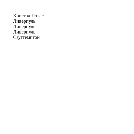
Кристал Пэлас
Ливерпуль
Ливерпуль
Ливерпуль
Саутгемптон