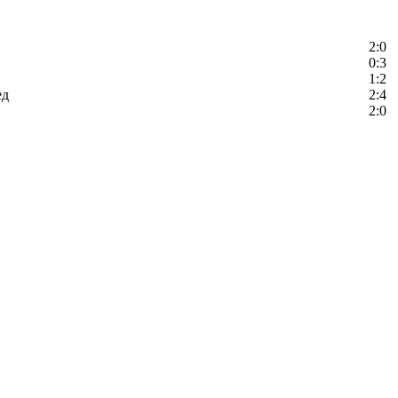
2:0
0:3
1:2
ед
2:4
2:0