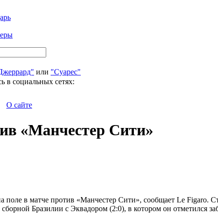
арь
феры
Джеррард"
или
"Суарес"
ь в социальных сетях:
О сайте
тив «Манчестер Сити»
а поле в матче против «Манчестер Сити», сообщает Le Figaro. Ст
 сборной Бразилии с Эквадором (2:0), в котором он отметился з