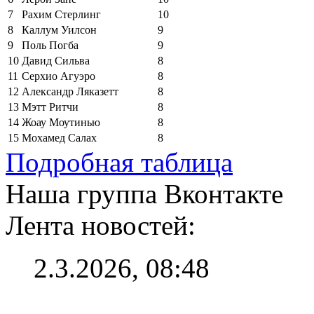
7
Рахим Стерлинг
10
8
Каллум Уилсон
9
9
Поль Погба
9
10
Давид Сильва
8
11
Серхио Агуэро
8
12
Александр Ляказетт
8
13
Мэтт Ритчи
8
14
Жоау Моутинью
8
15
Мохамед Салах
8
Подробная таблица
Наша группа Вконтакте
Лента новостей:
2.3.2026, 08:48