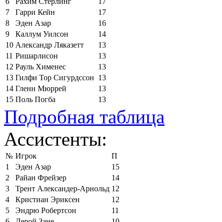
6
Рахим Стерлинг
17
7
Гарри Кейн
17
8
Эден Азар
16
9
Каллум Уилсон
14
10
Александр Ляказетт
13
11
Ришарлисон
13
12
Рауль Хименес
13
13
Гилфи Тор Сигурдссон
13
14
Гленн Мюррей
13
15
Поль Погба
13
Подробная таблица
Ассистенты:
№
Игрок
П
1
Эден Азар
15
2
Райан Фрейзер
14
3
Трент Александер-Арнольд
12
4
Кристиан Эриксен
12
5
Эндрю Робертсон
11
6
Лерой Зане
10