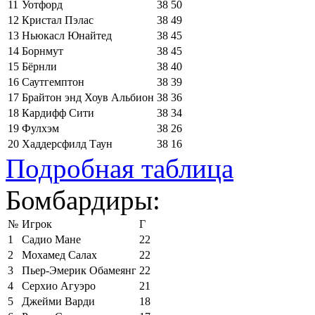
11
Уотфорд
38
50
12
Кристал Пэлас
38
49
13
Ньюкасл Юнайтед
38
45
14
Борнмут
38
45
15
Бёрнли
38
40
16
Саутгемптон
38
39
17
Брайтон энд Хоув Альбион
38
36
18
Кардифф Сити
38
34
19
Фулхэм
38
26
20
Хаддерсфилд Таун
38
16
Подробная таблица
Бомбардиры:
№
Игрок
Г
1
Садио Мане
22
2
Мохамед Салах
22
3
Пьер-Эмерик Обамеянг
22
4
Серхио Агуэро
21
5
Джейми Варди
18