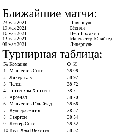
Ближайшие матчи:
23 мая 2021
Ливерпуль
19 мая 2021
Бёрнли
16 мая 2021
Вест Бромвич
13 мая 2021
Манчестер Юнайтед
08 мая 2021
Ливерпуль
Турнирная таблица:
№
Команда
О
И
1
Манчестер Сити
38
98
2
Ливерпуль
38
97
3
Челси
38
72
4
Тоттенхэм Хотспур
38
71
5
Арсенал
38
70
6
Манчестер Юнайтед
38
66
7
Вулверхэмптон
38
57
8
Эвертон
38
54
9
Лестер Сити
38
52
10
Вест Хэм Юнайтед
38
52