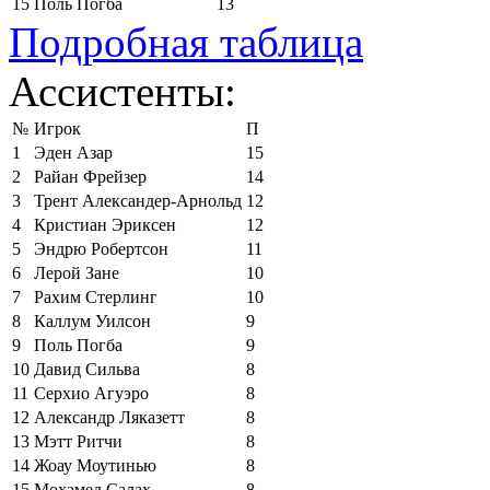
15
Поль Погба
13
Подробная таблица
Ассистенты:
№
Игрок
П
1
Эден Азар
15
2
Райан Фрейзер
14
3
Трент Александер-Арнольд
12
4
Кристиан Эриксен
12
5
Эндрю Робертсон
11
6
Лерой Зане
10
7
Рахим Стерлинг
10
8
Каллум Уилсон
9
9
Поль Погба
9
10
Давид Сильва
8
11
Серхио Агуэро
8
12
Александр Ляказетт
8
13
Мэтт Ритчи
8
14
Жоау Моутинью
8
15
Мохамед Салах
8