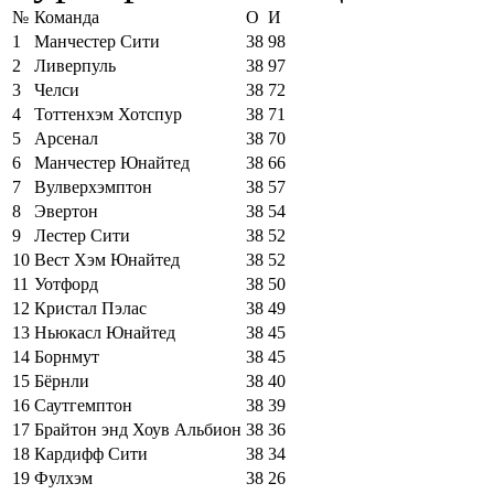
№
Команда
О
И
1
Манчестер Сити
38
98
2
Ливерпуль
38
97
3
Челси
38
72
4
Тоттенхэм Хотспур
38
71
5
Арсенал
38
70
6
Манчестер Юнайтед
38
66
7
Вулверхэмптон
38
57
8
Эвертон
38
54
9
Лестер Сити
38
52
10
Вест Хэм Юнайтед
38
52
11
Уотфорд
38
50
12
Кристал Пэлас
38
49
13
Ньюкасл Юнайтед
38
45
14
Борнмут
38
45
15
Бёрнли
38
40
16
Саутгемптон
38
39
17
Брайтон энд Хоув Альбион
38
36
18
Кардифф Сити
38
34
19
Фулхэм
38
26