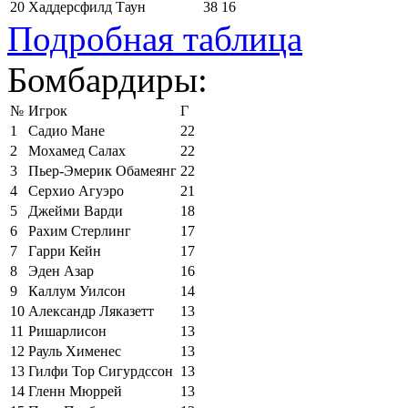
20
Хаддерсфилд Таун
38
16
Подробная таблица
Бомбардиры:
№
Игрок
Г
1
Садио Мане
22
2
Мохамед Салах
22
3
Пьер-Эмерик Обамеянг
22
4
Серхио Агуэро
21
5
Джейми Варди
18
6
Рахим Стерлинг
17
7
Гарри Кейн
17
8
Эден Азар
16
9
Каллум Уилсон
14
10
Александр Ляказетт
13
11
Ришарлисон
13
12
Рауль Хименес
13
13
Гилфи Тор Сигурдссон
13
14
Гленн Мюррей
13