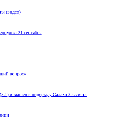
ты (видео)
рпуль»: 21 сентября
чший вопрос»
:1) и вышел в лидеры, у Салаха 3 ассиста
мании