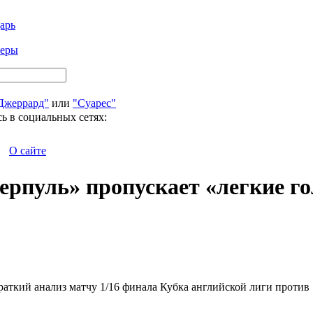
арь
феры
Джеррард"
или
"Суарес"
ь в социальных сетях:
О сайте
верпуль» пропускает «легкие г
раткий анализ матчу 1/16 финала Кубка английской лиги против «