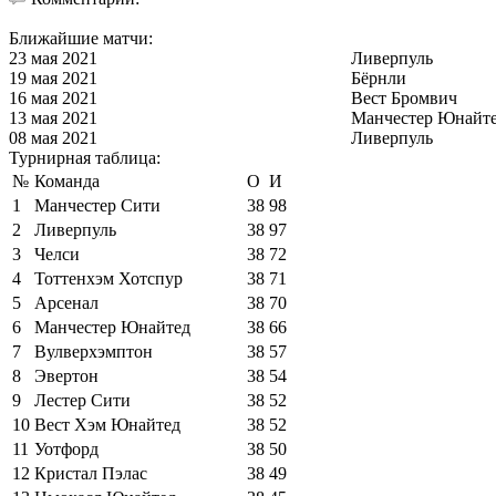
Ближайшие матчи:
23 мая 2021
Ливерпуль
19 мая 2021
Бёрнли
16 мая 2021
Вест Бромвич
13 мая 2021
Манчестер Юнайт
08 мая 2021
Ливерпуль
Турнирная таблица:
№
Команда
О
И
1
Манчестер Сити
38
98
2
Ливерпуль
38
97
3
Челси
38
72
4
Тоттенхэм Хотспур
38
71
5
Арсенал
38
70
6
Манчестер Юнайтед
38
66
7
Вулверхэмптон
38
57
8
Эвертон
38
54
9
Лестер Сити
38
52
10
Вест Хэм Юнайтед
38
52
11
Уотфорд
38
50
12
Кристал Пэлас
38
49