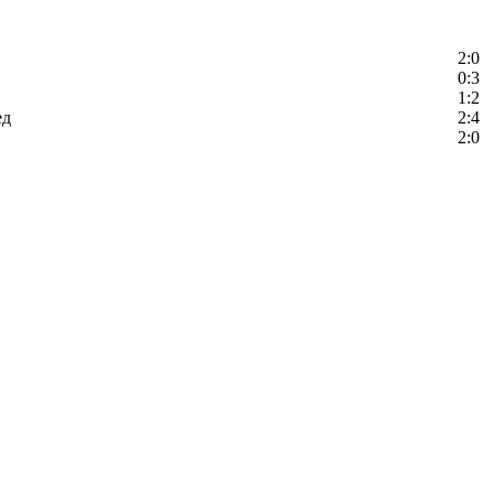
2:0
0:3
1:2
ед
2:4
2:0