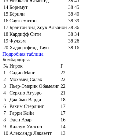
13
Ньюкасл Юнайтед
38
45
14
Борнмут
38
45
15
Бёрнли
38
40
16
Саутгемптон
38
39
17
Брайтон энд Хоув Альбион
38
36
18
Кардифф Сити
38
34
19
Фулхэм
38
26
20
Хаддерсфилд Таун
38
16
Подробная таблица
Бомбардиры:
№
Игрок
Г
1
Садио Мане
22
2
Мохамед Салах
22
3
Пьер-Эмерик Обамеянг
22
4
Серхио Агуэро
21
5
Джейми Варди
18
6
Рахим Стерлинг
17
7
Гарри Кейн
17
8
Эден Азар
16
9
Каллум Уилсон
14
10
Александр Ляказетт
13