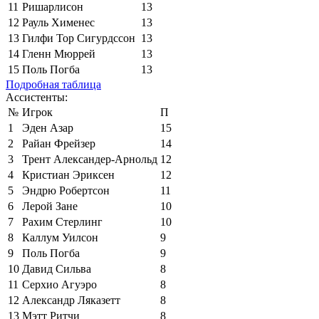
11
Ришарлисон
13
12
Рауль Хименес
13
13
Гилфи Тор Сигурдссон
13
14
Гленн Мюррей
13
15
Поль Погба
13
Подробная таблица
Ассистенты:
№
Игрок
П
1
Эден Азар
15
2
Райан Фрейзер
14
3
Трент Александер-Арнольд
12
4
Кристиан Эриксен
12
5
Эндрю Робертсон
11
6
Лерой Зане
10
7
Рахим Стерлинг
10
8
Каллум Уилсон
9
9
Поль Погба
9
10
Давид Сильва
8
11
Серхио Агуэро
8
12
Александр Ляказетт
8
13
Мэтт Ритчи
8