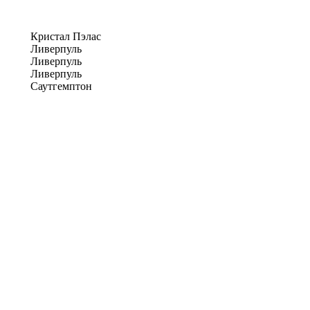
Кристал Пэлас
Ливерпуль
Ливерпуль
Ливерпуль
Саутгемптон