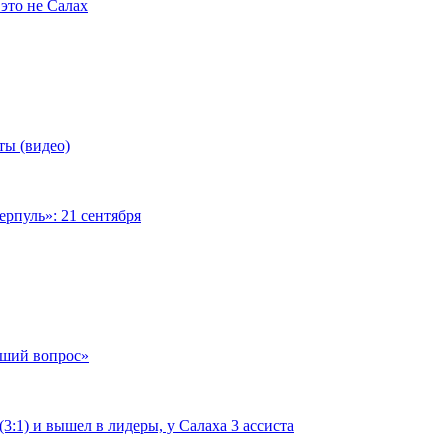
это не Салах
ты (видео)
рпуль»: 21 сентября
чший вопрос»
:1) и вышел в лидеры, у Салаха 3 ассиста