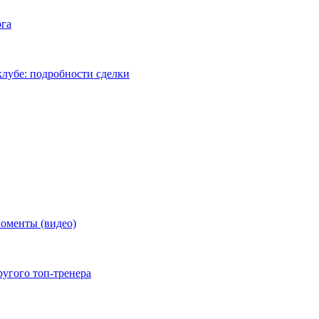
ога
лубе: подробности сделки
моменты (видео)
ругого топ-тренера