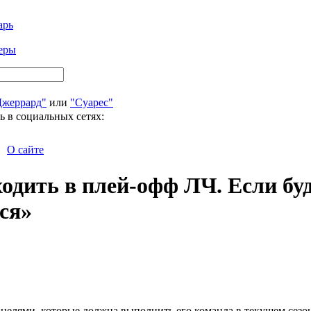
арь
еры
Джеррард"
или
"Суарес"
ь в социальных сетях:
О сайте
дить в плей-офф ЛЧ. Если буде
ся»
целями, которые должна выполнить его команда в текущем сезо