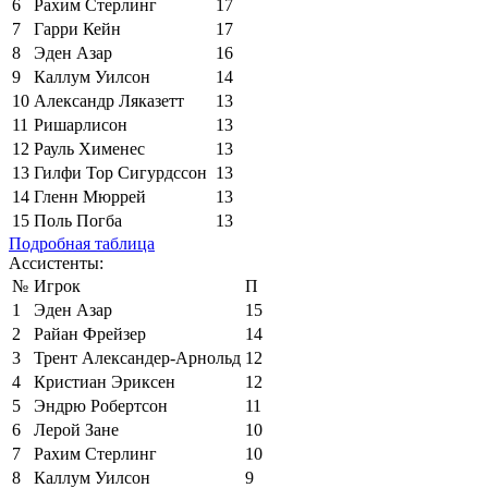
6
Рахим Стерлинг
17
7
Гарри Кейн
17
8
Эден Азар
16
9
Каллум Уилсон
14
10
Александр Ляказетт
13
11
Ришарлисон
13
12
Рауль Хименес
13
13
Гилфи Тор Сигурдссон
13
14
Гленн Мюррей
13
15
Поль Погба
13
Подробная таблица
Ассистенты:
№
Игрок
П
1
Эден Азар
15
2
Райан Фрейзер
14
3
Трент Александер-Арнольд
12
4
Кристиан Эриксен
12
5
Эндрю Робертсон
11
6
Лерой Зане
10
7
Рахим Стерлинг
10
8
Каллум Уилсон
9