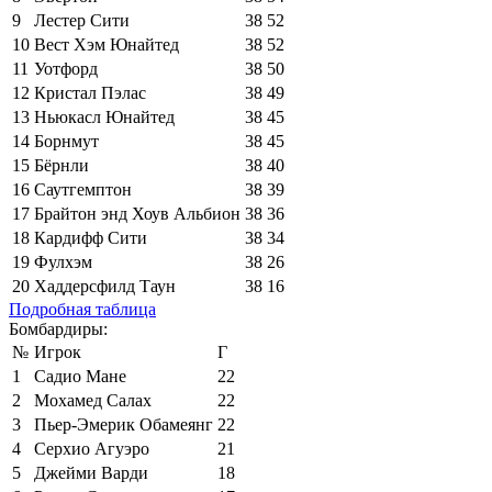
9
Лестер Сити
38
52
10
Вест Хэм Юнайтед
38
52
11
Уотфорд
38
50
12
Кристал Пэлас
38
49
13
Ньюкасл Юнайтед
38
45
14
Борнмут
38
45
15
Бёрнли
38
40
16
Саутгемптон
38
39
17
Брайтон энд Хоув Альбион
38
36
18
Кардифф Сити
38
34
19
Фулхэм
38
26
20
Хаддерсфилд Таун
38
16
Подробная таблица
Бомбардиры:
№
Игрок
Г
1
Садио Мане
22
2
Мохамед Салах
22
3
Пьер-Эмерик Обамеянг
22
4
Серхио Агуэро
21
5
Джейми Варди
18