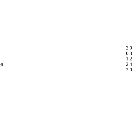
2:0
0:3
1:2
ед
2:4
2:0