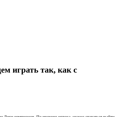
м играть так, как с
не Лиги чемпионов. По мнению игрока, нужно стараться выйти