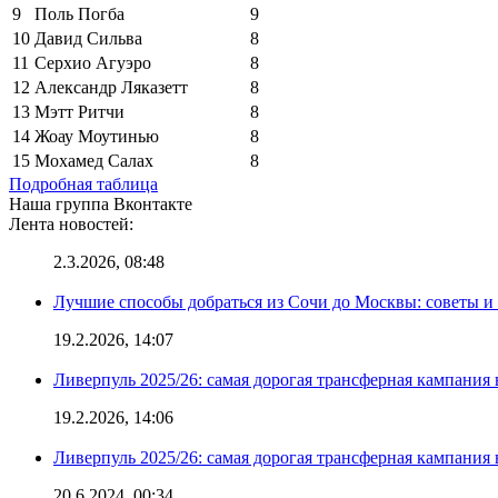
9
Поль Погба
9
10
Давид Сильва
8
11
Серхио Агуэро
8
12
Александр Ляказетт
8
13
Мэтт Ритчи
8
14
Жоау Моутинью
8
15
Мохамед Салах
8
Подробная таблица
Наша группа Вконтакте
Лента новостей:
2.3.2026, 08:48
Лучшие способы добраться из Сочи до Москвы: советы и
19.2.2026, 14:07
Ливерпуль 2025/26: самая дорогая трансферная кампания 
19.2.2026, 14:06
Ливерпуль 2025/26: самая дорогая трансферная кампания 
20.6.2024, 00:34