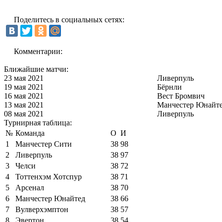
Поделитесь в социальных сетях:
Комментарии:
Ближайшие матчи:
23 мая 2021
Ливерпуль
19 мая 2021
Бёрнли
16 мая 2021
Вест Бромвич
13 мая 2021
Манчестер Юнайт
08 мая 2021
Ливерпуль
Турнирная таблица:
№
Команда
О
И
1
Манчестер Сити
38
98
2
Ливерпуль
38
97
3
Челси
38
72
4
Тоттенхэм Хотспур
38
71
5
Арсенал
38
70
6
Манчестер Юнайтед
38
66
7
Вулверхэмптон
38
57
8
Эвертон
38
54