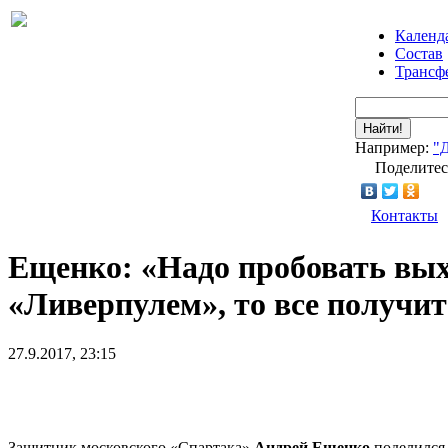
Календ
Состав
Трансф
Найти!
Например:
"
Поделитес
Контакты
Ещенко: «Надо пробовать выхо
«Ливерпулем», то все получит
27.9.2017, 23:15
Защитник московского «Спартака»
Андрей Ещенко
поделился 