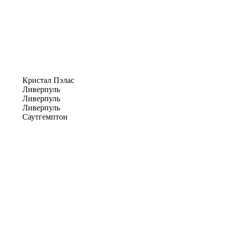
Кристал Пэлас
Ливерпуль
Ливерпуль
Ливерпуль
Саутгемптон