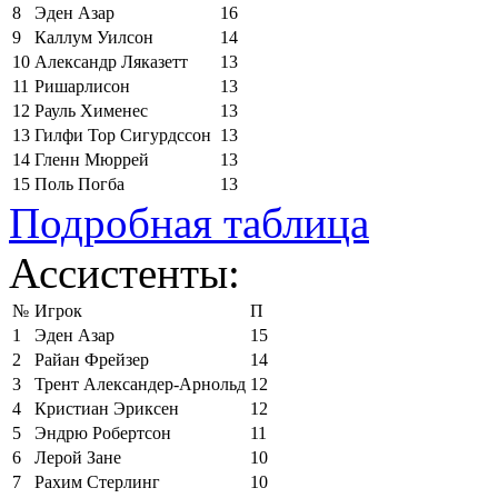
8
Эден Азар
16
9
Каллум Уилсон
14
10
Александр Ляказетт
13
11
Ришарлисон
13
12
Рауль Хименес
13
13
Гилфи Тор Сигурдссон
13
14
Гленн Мюррей
13
15
Поль Погба
13
Подробная таблица
Ассистенты:
№
Игрок
П
1
Эден Азар
15
2
Райан Фрейзер
14
3
Трент Александер-Арнольд
12
4
Кристиан Эриксен
12
5
Эндрю Робертсон
11
6
Лерой Зане
10
7
Рахим Стерлинг
10