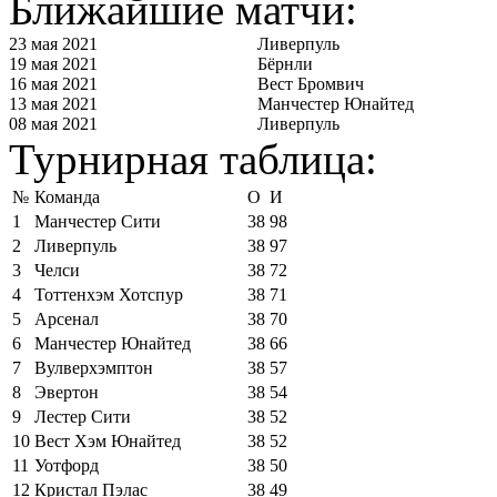
Ближайшие матчи:
23 мая 2021
Ливерпуль
19 мая 2021
Бёрнли
16 мая 2021
Вест Бромвич
13 мая 2021
Манчестер Юнайтед
08 мая 2021
Ливерпуль
Турнирная таблица:
№
Команда
О
И
1
Манчестер Сити
38
98
2
Ливерпуль
38
97
3
Челси
38
72
4
Тоттенхэм Хотспур
38
71
5
Арсенал
38
70
6
Манчестер Юнайтед
38
66
7
Вулверхэмптон
38
57
8
Эвертон
38
54
9
Лестер Сити
38
52
10
Вест Хэм Юнайтед
38
52
11
Уотфорд
38
50
12
Кристал Пэлас
38
49