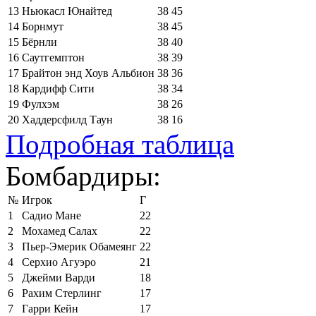
13
Ньюкасл Юнайтед
38
45
14
Борнмут
38
45
15
Бёрнли
38
40
16
Саутгемптон
38
39
17
Брайтон энд Хоув Альбион
38
36
18
Кардифф Сити
38
34
19
Фулхэм
38
26
20
Хаддерсфилд Таун
38
16
Подробная таблица
Бомбардиры:
№
Игрок
Г
1
Садио Мане
22
2
Мохамед Салах
22
3
Пьер-Эмерик Обамеянг
22
4
Серхио Агуэро
21
5
Джейми Варди
18
6
Рахим Стерлинг
17
7
Гарри Кейн
17