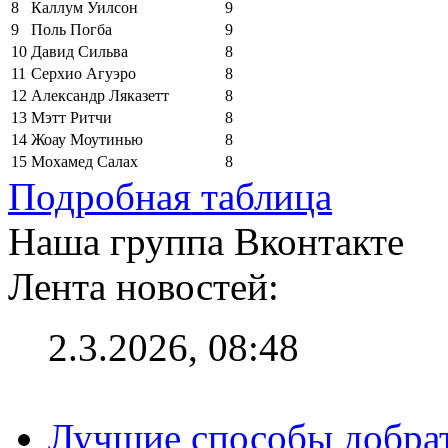
8
Каллум Уилсон
9
9
Поль Погба
9
10
Давид Сильва
8
11
Серхио Агуэро
8
12
Александр Ляказетт
8
13
Мэтт Ритчи
8
14
Жоау Моутинью
8
15
Мохамед Салах
8
Подробная таблица
Наша группа Вконтакте
Лента новостей:
2.3.2026, 08:48
Лучшие способы добрат