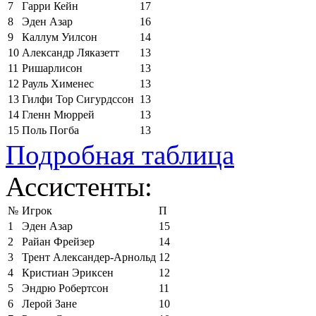
7
Гарри Кейн
17
8
Эден Азар
16
9
Каллум Уилсон
14
10
Александр Ляказетт
13
11
Ришарлисон
13
12
Рауль Хименес
13
13
Гилфи Тор Сигурдссон
13
14
Гленн Мюррей
13
15
Поль Погба
13
Подробная таблица
Ассистенты:
№
Игрок
П
1
Эден Азар
15
2
Райан Фрейзер
14
3
Трент Александер-Арнольд
12
4
Кристиан Эриксен
12
5
Эндрю Робертсон
11
6
Лерой Зане
10