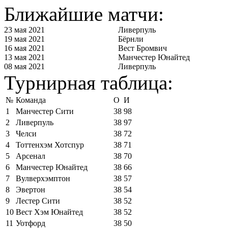
Ближайшие матчи:
23 мая 2021
Ливерпуль
19 мая 2021
Бёрнли
16 мая 2021
Вест Бромвич
13 мая 2021
Манчестер Юнайтед
08 мая 2021
Ливерпуль
Турнирная таблица:
№
Команда
О
И
1
Манчестер Сити
38
98
2
Ливерпуль
38
97
3
Челси
38
72
4
Тоттенхэм Хотспур
38
71
5
Арсенал
38
70
6
Манчестер Юнайтед
38
66
7
Вулверхэмптон
38
57
8
Эвертон
38
54
9
Лестер Сити
38
52
10
Вест Хэм Юнайтед
38
52
11
Уотфорд
38
50