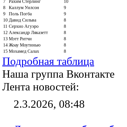
7
Рахим Стерлинг
10
8
Каллум Уилсон
9
9
Поль Погба
9
10
Давид Сильва
8
11
Серхио Агуэро
8
12
Александр Ляказетт
8
13
Мэтт Ритчи
8
14
Жоау Моутинью
8
15
Мохамед Салах
8
Подробная таблица
Наша группа Вконтакте
Лента новостей:
2.3.2026, 08:48