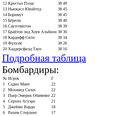
12
Кристал Пэлас
38
49
13
Ньюкасл Юнайтед
38
45
14
Борнмут
38
45
15
Бёрнли
38
40
16
Саутгемптон
38
39
17
Брайтон энд Хоув Альбион
38
36
18
Кардифф Сити
38
34
19
Фулхэм
38
26
20
Хаддерсфилд Таун
38
16
Подробная таблица
Бомбардиры:
№
Игрок
Г
1
Садио Мане
22
2
Мохамед Салах
22
3
Пьер-Эмерик Обамеянг
22
4
Серхио Агуэро
21
5
Джейми Варди
18
6
Рахим Стерлинг
17