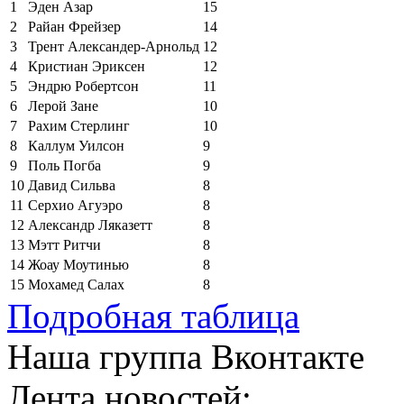
1
Эден Азар
15
2
Райан Фрейзер
14
3
Трент Александер-Арнольд
12
4
Кристиан Эриксен
12
5
Эндрю Робертсон
11
6
Лерой Зане
10
7
Рахим Стерлинг
10
8
Каллум Уилсон
9
9
Поль Погба
9
10
Давид Сильва
8
11
Серхио Агуэро
8
12
Александр Ляказетт
8
13
Мэтт Ритчи
8
14
Жоау Моутинью
8
15
Мохамед Салах
8
Подробная таблица
Наша группа Вконтакте
Лента новостей: