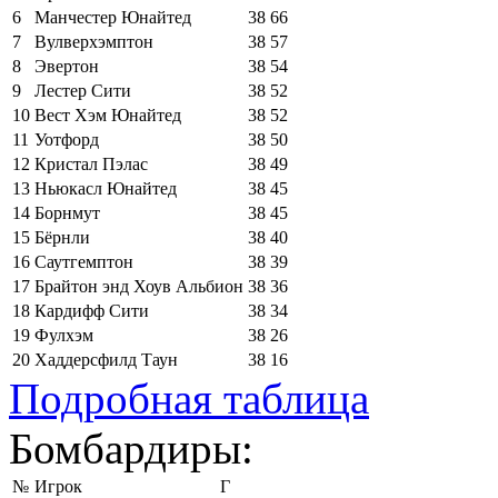
6
Манчестер Юнайтед
38
66
7
Вулверхэмптон
38
57
8
Эвертон
38
54
9
Лестер Сити
38
52
10
Вест Хэм Юнайтед
38
52
11
Уотфорд
38
50
12
Кристал Пэлас
38
49
13
Ньюкасл Юнайтед
38
45
14
Борнмут
38
45
15
Бёрнли
38
40
16
Саутгемптон
38
39
17
Брайтон энд Хоув Альбион
38
36
18
Кардифф Сити
38
34
19
Фулхэм
38
26
20
Хаддерсфилд Таун
38
16
Подробная таблица
Бомбардиры:
№
Игрок
Г