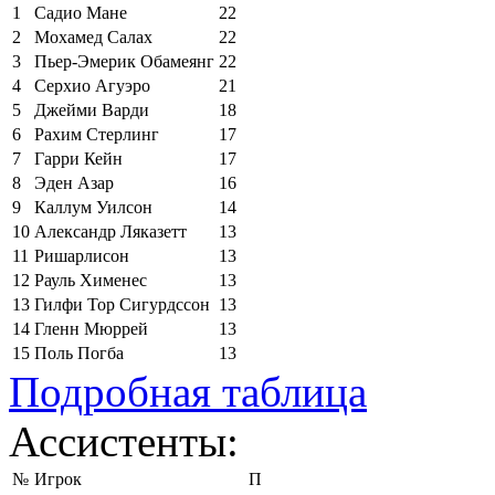
1
Садио Мане
22
2
Мохамед Салах
22
3
Пьер-Эмерик Обамеянг
22
4
Серхио Агуэро
21
5
Джейми Варди
18
6
Рахим Стерлинг
17
7
Гарри Кейн
17
8
Эден Азар
16
9
Каллум Уилсон
14
10
Александр Ляказетт
13
11
Ришарлисон
13
12
Рауль Хименес
13
13
Гилфи Тор Сигурдссон
13
14
Гленн Мюррей
13
15
Поль Погба
13
Подробная таблица
Ассистенты:
№
Игрок
П