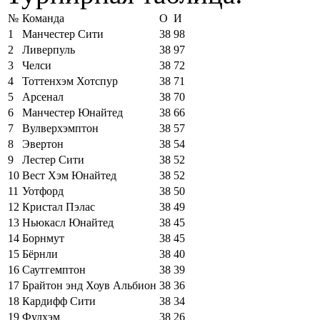
№
Команда
О
И
1
Манчестер Сити
38
98
2
Ливерпуль
38
97
3
Челси
38
72
4
Тоттенхэм Хотспур
38
71
5
Арсенал
38
70
6
Манчестер Юнайтед
38
66
7
Вулверхэмптон
38
57
8
Эвертон
38
54
9
Лестер Сити
38
52
10
Вест Хэм Юнайтед
38
52
11
Уотфорд
38
50
12
Кристал Пэлас
38
49
13
Ньюкасл Юнайтед
38
45
14
Борнмут
38
45
15
Бёрнли
38
40
16
Саутгемптон
38
39
17
Брайтон энд Хоув Альбион
38
36
18
Кардифф Сити
38
34
19
Фулхэм
38
26