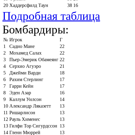
20
Хаддерсфилд Таун
38
16
Подробная таблица
Бомбардиры:
№
Игрок
Г
1
Садио Мане
22
2
Мохамед Салах
22
3
Пьер-Эмерик Обамеянг
22
4
Серхио Агуэро
21
5
Джейми Варди
18
6
Рахим Стерлинг
17
7
Гарри Кейн
17
8
Эден Азар
16
9
Каллум Уилсон
14
10
Александр Ляказетт
13
11
Ришарлисон
13
12
Рауль Хименес
13
13
Гилфи Тор Сигурдссон
13
14
Гленн Мюррей
13