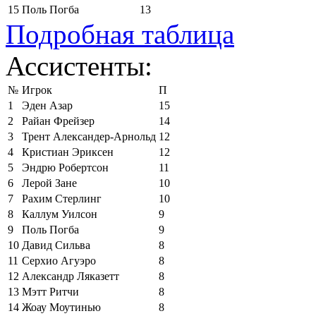
15
Поль Погба
13
Подробная таблица
Ассистенты:
№
Игрок
П
1
Эден Азар
15
2
Райан Фрейзер
14
3
Трент Александер-Арнольд
12
4
Кристиан Эриксен
12
5
Эндрю Робертсон
11
6
Лерой Зане
10
7
Рахим Стерлинг
10
8
Каллум Уилсон
9
9
Поль Погба
9
10
Давид Сильва
8
11
Серхио Агуэро
8
12
Александр Ляказетт
8
13
Мэтт Ритчи
8
14
Жоау Моутинью
8