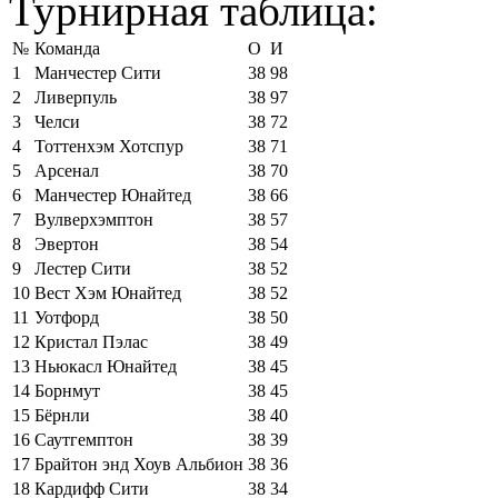
Турнирная таблица:
№
Команда
О
И
1
Манчестер Сити
38
98
2
Ливерпуль
38
97
3
Челси
38
72
4
Тоттенхэм Хотспур
38
71
5
Арсенал
38
70
6
Манчестер Юнайтед
38
66
7
Вулверхэмптон
38
57
8
Эвертон
38
54
9
Лестер Сити
38
52
10
Вест Хэм Юнайтед
38
52
11
Уотфорд
38
50
12
Кристал Пэлас
38
49
13
Ньюкасл Юнайтед
38
45
14
Борнмут
38
45
15
Бёрнли
38
40
16
Саутгемптон
38
39
17
Брайтон энд Хоув Альбион
38
36
18
Кардифф Сити
38
34