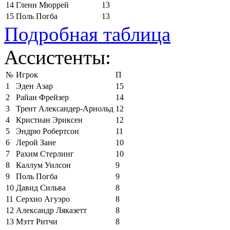
14
Гленн Мюррей
13
15
Поль Погба
13
Подробная таблица
Ассистенты:
№
Игрок
П
1
Эден Азар
15
2
Райан Фрейзер
14
3
Трент Александер-Арнольд
12
4
Кристиан Эриксен
12
5
Эндрю Робертсон
11
6
Лерой Зане
10
7
Рахим Стерлинг
10
8
Каллум Уилсон
9
9
Поль Погба
9
10
Давид Сильва
8
11
Серхио Агуэро
8
12
Александр Ляказетт
8
13
Мэтт Ритчи
8