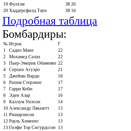
19
Фулхэм
38
26
20
Хаддерсфилд Таун
38
16
Подробная таблица
Бомбардиры:
№
Игрок
Г
1
Садио Мане
22
2
Мохамед Салах
22
3
Пьер-Эмерик Обамеянг
22
4
Серхио Агуэро
21
5
Джейми Варди
18
6
Рахим Стерлинг
17
7
Гарри Кейн
17
8
Эден Азар
16
9
Каллум Уилсон
14
10
Александр Ляказетт
13
11
Ришарлисон
13
12
Рауль Хименес
13
13
Гилфи Тор Сигурдссон
13