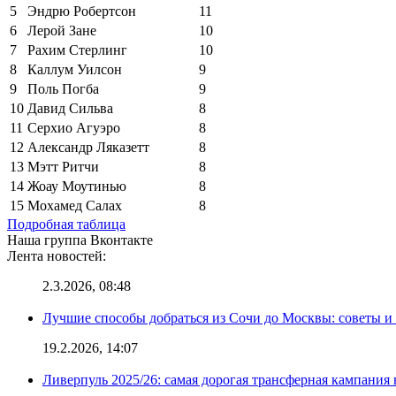
5
Эндрю Робертсон
11
6
Лерой Зане
10
7
Рахим Стерлинг
10
8
Каллум Уилсон
9
9
Поль Погба
9
10
Давид Сильва
8
11
Серхио Агуэро
8
12
Александр Ляказетт
8
13
Мэтт Ритчи
8
14
Жоау Моутинью
8
15
Мохамед Салах
8
Подробная таблица
Наша группа Вконтакте
Лента новостей:
2.3.2026, 08:48
Лучшие способы добраться из Сочи до Москвы: советы и
19.2.2026, 14:07
Ливерпуль 2025/26: самая дорогая трансферная кампания 