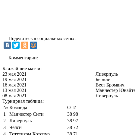
Поделитесь в социальных сетях:
Комментарии:
Ближайшие матчи:
23 мая 2021
Ливерпуль
19 мая 2021
Бёрнли
16 мая 2021
Вест Бромвич
13 мая 2021
Манчестер Юнайт
08 мая 2021
Ливерпуль
Турнирная таблица:
№
Команда
О
И
1
Манчестер Сити
38
98
2
Ливерпуль
38
97
3
Челси
38
72
4
Тоттенхэм Хотспур
38
71