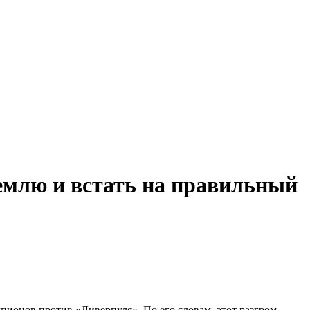
землю и встать на правильный
пионов против «Ливерпуля». По его словам, этот разгром