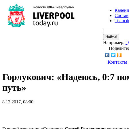
Календ
Состав
Транс
Найти!
Например:
"
Поделитес
Контакты
Горлукович: «Надеюсь, 0:7 п
путь»
8.12.2017, 08:00
Бывший защитник «Спартака»
Сергей Горлукович
критично о