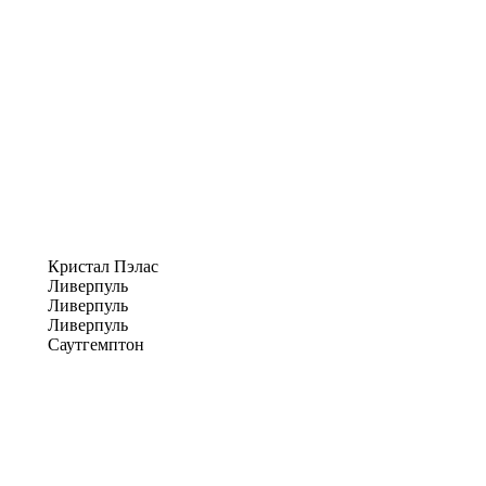
Кристал Пэлас
Ливерпуль
Ливерпуль
Ливерпуль
Саутгемптон