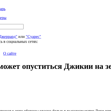
арь
феры
Джеррард"
или
"Суарес"
ь в социальных сетях:
О сайте
оможет опуститься Джикии на 
тнесся к игре обороны красно-белых в выездном матче Лиги чем