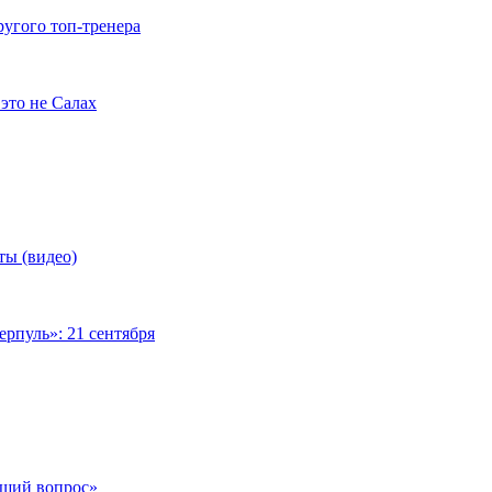
ругого топ-тренера
это не Салах
ты (видео)
рпуль»: 21 сентября
чший вопрос»