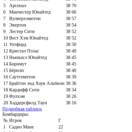
5
Арсенал
38
70
6
Манчестер Юнайтед
38
66
7
Вулверхэмптон
38
57
8
Эвертон
38
54
9
Лестер Сити
38
52
10
Вест Хэм Юнайтед
38
52
11
Уотфорд
38
50
12
Кристал Пэлас
38
49
13
Ньюкасл Юнайтед
38
45
14
Борнмут
38
45
15
Бёрнли
38
40
16
Саутгемптон
38
39
17
Брайтон энд Хоув Альбион
38
36
18
Кардифф Сити
38
34
19
Фулхэм
38
26
20
Хаддерсфилд Таун
38
16
Подробная таблица
Бомбардиры:
№
Игрок
Г
1
Садио Мане
22