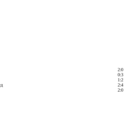
2:0
0:3
1:2
ед
2:4
2:0