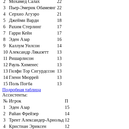
2
Мохамед Салах
22
3
Пьер-Эмерик Обамеянг
22
4
Серхио Агуэро
21
5
Джейми Варди
18
6
Рахим Стерлинг
17
7
Гарри Кейн
17
8
Эден Азар
16
9
Каллум Уилсон
14
10
Александр Ляказетт
13
11
Ришарлисон
13
12
Рауль Хименес
13
13
Гилфи Тор Сигурдссон
13
14
Гленн Мюррей
13
15
Поль Погба
13
Подробная таблица
Ассистенты:
№
Игрок
П
1
Эден Азар
15
2
Райан Фрейзер
14
3
Трент Александер-Арнольд
12
4
Кристиан Эриксен
12