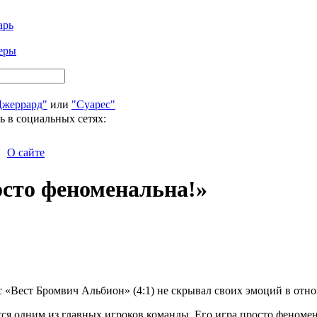
арь
еры
Джеррард"
или
"Суарес"
ь в социальных сетях:
О сайте
осто феноменальна!»
с «Вест Бромвич Альбион» (4:1) не скрывал своих эмоций в отн
тся одним из главных игроков команды. Его игра просто феноме