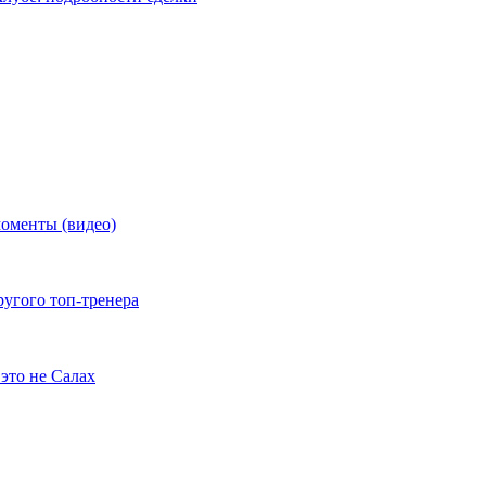
моменты (видео)
ругого топ-тренера
это не Салах