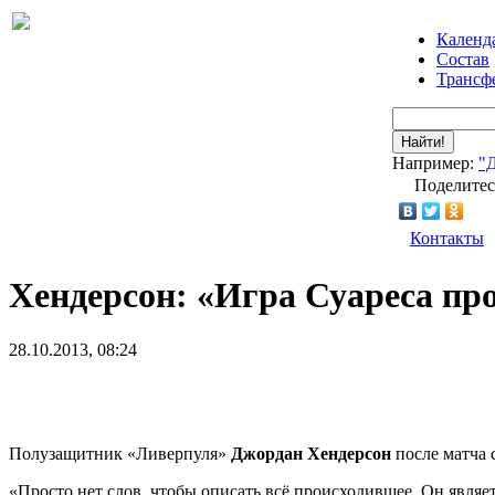
Календ
Состав
Трансф
Найти!
Например:
"
Поделитес
Контакты
Хендерсон: «Игра Суареса пр
28.10.2013, 08:24
Полузащитник «Ливерпуля»
Джордан Хендерсон
после матча 
«Просто нет слов, чтобы описать всё происходившее. Он являе