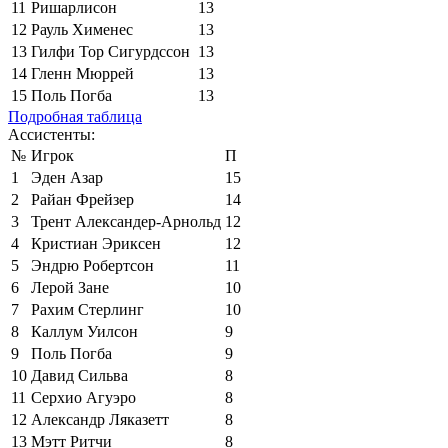
11
Ришарлисон
13
12
Рауль Хименес
13
13
Гилфи Тор Сигурдссон
13
14
Гленн Мюррей
13
15
Поль Погба
13
Подробная таблица
Ассистенты:
№
Игрок
П
1
Эден Азар
15
2
Райан Фрейзер
14
3
Трент Александер-Арнольд
12
4
Кристиан Эриксен
12
5
Эндрю Робертсон
11
6
Лерой Зане
10
7
Рахим Стерлинг
10
8
Каллум Уилсон
9
9
Поль Погба
9
10
Давид Сильва
8
11
Серхио Агуэро
8
12
Александр Ляказетт
8
13
Мэтт Ритчи
8