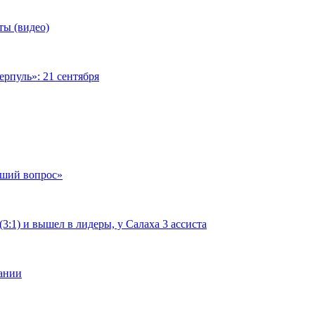
ты (видео)
рпуль»: 21 сентября
чший вопрос»
:1) и вышел в лидеры, у Салаха 3 ассиста
мании