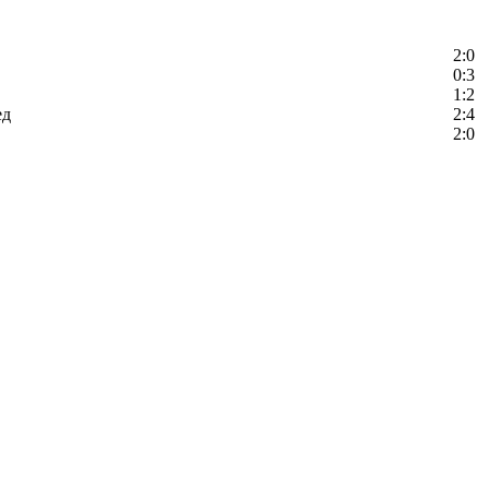
2:0
0:3
1:2
ед
2:4
2:0