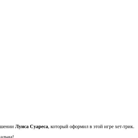
ошении
Луиса Суареса
, который оформил в этой игре хет-трик.
нальна!