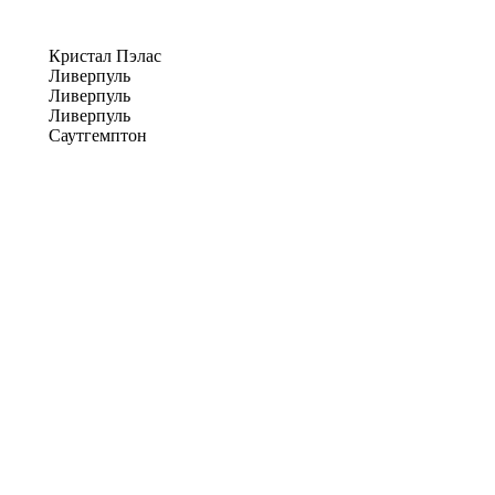
Кристал Пэлас
Ливерпуль
Ливерпуль
Ливерпуль
Саутгемптон