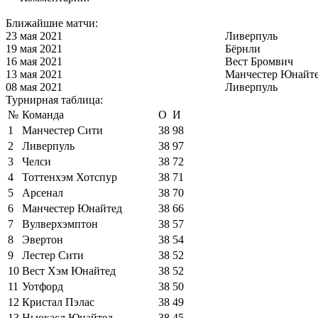
Ближайшие матчи:
23 мая 2021
Ливерпуль
19 мая 2021
Бёрнли
16 мая 2021
Вест Бромвич
13 мая 2021
Манчестер Юнайт
08 мая 2021
Ливерпуль
Турнирная таблица:
№
Команда
О
И
1
Манчестер Сити
38
98
2
Ливерпуль
38
97
3
Челси
38
72
4
Тоттенхэм Хотспур
38
71
5
Арсенал
38
70
6
Манчестер Юнайтед
38
66
7
Вулверхэмптон
38
57
8
Эвертон
38
54
9
Лестер Сити
38
52
10
Вест Хэм Юнайтед
38
52
11
Уотфорд
38
50
12
Кристал Пэлас
38
49
13
Ньюкасл Юнайтед
38
45